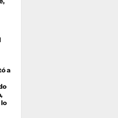
e,
l
tó a
ndo
,
 lo