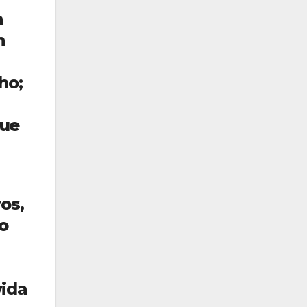
n
n
ho;
que
os,
o
vida