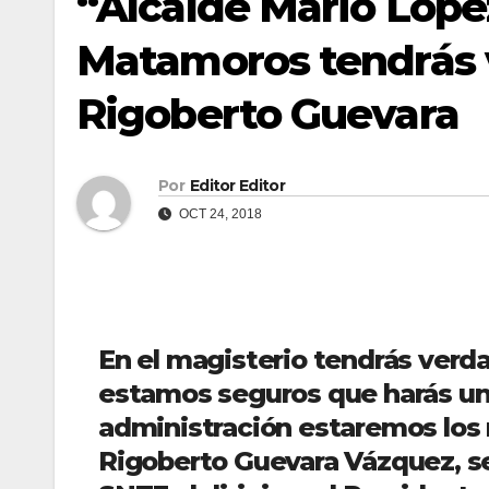
“Alcalde Mario López
Matamoros tendrás v
Rigoberto Guevara
Por
Editor Editor
OCT 24, 2018
En el magisterio tendrás verd
estamos seguros que harás una
administración estaremos los
Rigoberto Guevara Vázquez, se