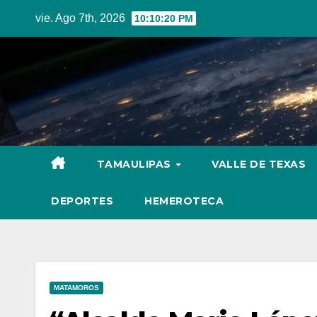
Skip
vie. Ago 7th, 2026
10:10:21 PM
to
content
TAMAULIPAS
VALLE DE TEXAS
DEPORTES
HEMEROTECA
MATAMOROS