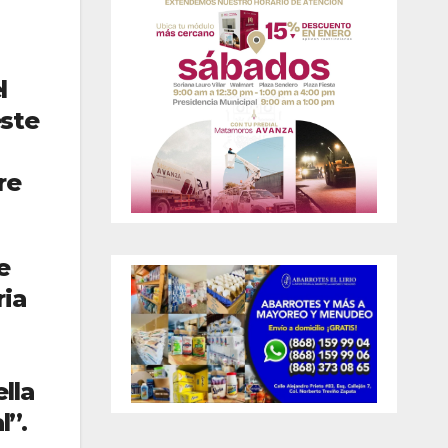
l
este
re
e
ria
lla
l”.