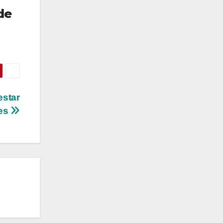
de
estar
tes