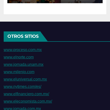
Gumdo
OTROS SITIOS
www.proceso.com.mx
www.elnorte.com
www.jornada.unam.mx
www.milenio.com
www.eluniversal.com.mx
www.nytimes.com/es/
www.elfinanciero.com.mx/
www.eleconomista.com.mx/
www.jornada.com.mx