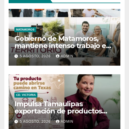
MATAMOROS
Gobierno de Matamoros,
mantiene intenso trabajo en
territorio
5 AGOSTO, 2026
ADMIN
CD. VICTORIA
Impulsa Tamaulipas
exportación de productos
locales con programa “De
5 AGOSTO, 2026
ADMIN
Tamaulipas para Texas,