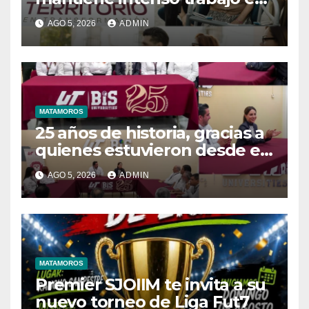
territorio
AGO 5, 2026
ADMIN
MATAMOROS
25 años de historia, gracias a
quienes estuvieron desde el
inicio
AGO 5, 2026
ADMIN
MATAMOROS
Premier SJOIIM te invita a su
nuevo torneo de Liga Fut7