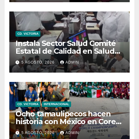
exportar también es para ti”
CD. VICTORIA
Instala Sector Salud Comité
Estatal de Calidad en Salud
para garantizar un trato
5 AGOSTO, 2026
ADMIN
digno y humanitario a los
pacientes
CD. VICTORIA
INTERNACIONAL
Ocho tamaulipecos hacen
historia con México en Corea
del Sur; conquistan el primer
5 AGOSTO, 2026
ADMIN
título mundial de Haidong