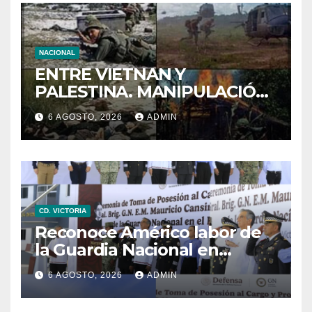
NACIONAL
ENTRE VIETNAN Y
PALESTINA. MANIPULACIÓN
DE IMÁNGES EN LA GUERRA
6 AGOSTO, 2026
ADMIN
CD. VICTORIA
Reconoce Américo labor de
la Guardia Nacional en
Tamaulipas; atestigua
6 AGOSTO, 2026
ADMIN
llegada del nuevo
coordinador estatal