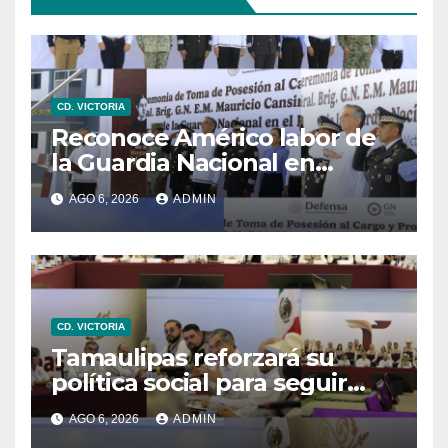
CD. VICTORIA
Reconoce Américo labor de
la Guardia Nacional en
Tamaulipas; atestigua
AGO 6, 2026
ADMIN
llegada del nuevo
coordinador estatal
CD. VICTORIA
Tamaulipas reforzará su
política social para seguir
reduciendo niveles de
AGO 6, 2026
ADMIN
pobreza extrema: Américo