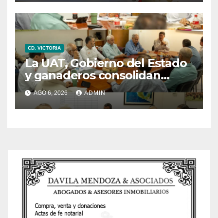
CD. VICTORIA
La UAT, Gobierno del Estado
y ganaderos consolidan
proyecto “Carne Tam”
AGO 6, 2026
ADMIN