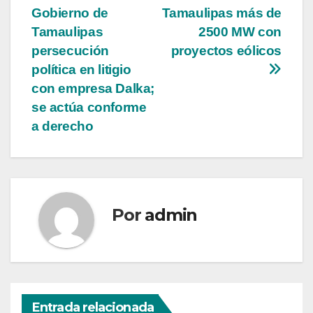
Gobierno de
Tamaulipas más de
de
Tamaulipas
2500 MW con
entradas
persecución
proyectos eólicos
política en litigio
con empresa Dalka;
se actúa conforme
a derecho
Por
admin
Entrada relacionada