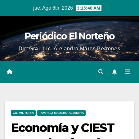
Skip
jue. Ago 6th, 2026
3:15:41 AM
to
content
Periódico El Norteño
Dir. Gral. Lic. Alejandro Mares Berrones
CD. VICTORIA
TAMPICO MADERO ALTAMIRA
Economía y CIEST