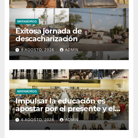
MATAMOROS
Exitosa jornada de
descacharización
6 AGOSTO, 2026
ADMIN
MATAMOROS
Impulsar la educación es
apostar por el presente y el
futuro de Matamoros
6 AGOSTO, 2026
ADMIN