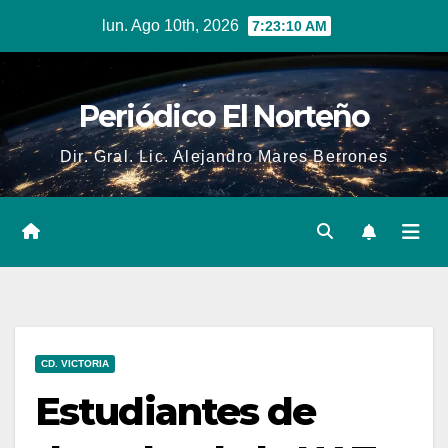
Skip
lun. Ago 10th, 2026
7:23:11 AM
to
content
Periódico El Norteño
Dir. Gral. Lic. Alejandro Mares Berrones
CD. VICTORIA
Estudiantes de