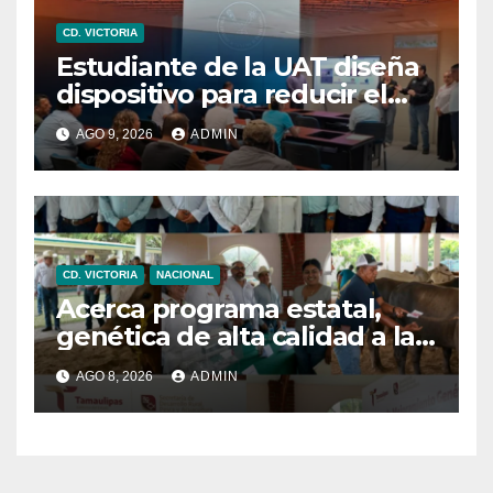
CD. VICTORIA
Estudiante de la UAT diseña
dispositivo para reducir el
consumo eléctrico en
AGO 9, 2026
ADMIN
edificios
CD. VICTORIA
NACIONAL
Acerca programa estatal,
genética de alta calidad a las
y los productores pecuarios
AGO 8, 2026
ADMIN