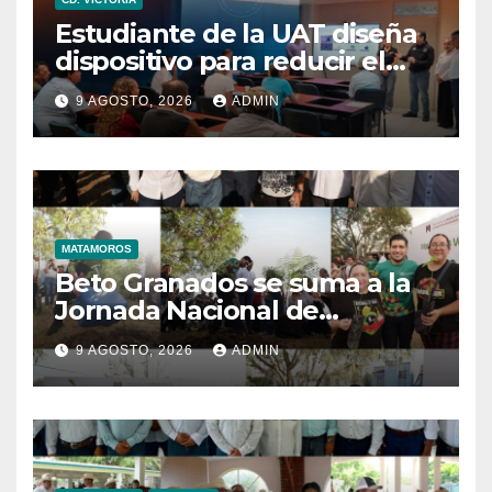
Estudiante de la UAT diseña
dispositivo para reducir el
consumo eléctrico en
9 AGOSTO, 2026
ADMIN
edificios
MATAMOROS
Beto Granados se suma a la
Jornada Nacional de
Reforestación impulsada por
9 AGOSTO, 2026
ADMIN
la presidenta Claudia
Sheinbaum