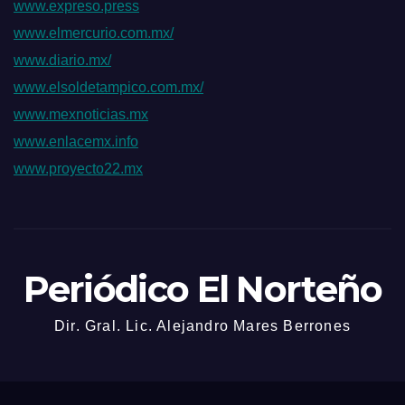
www.expreso.press
www.elmercurio.com.mx/
www.diario.mx/
www.elsoldetampico.com.mx/
www.mexnoticias.mx
www.enlacemx.info
www.proyecto22.mx
Periódico El Norteño
Dir. Gral. Lic. Alejandro Mares Berrones