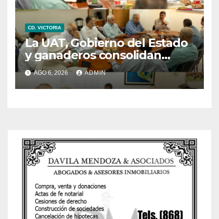
CD. VICTORIA
La UAT, Gobierno del Estado
y ganaderos consolidan
proyecto “Carne Tam”
AGO 6, 2026
ADMIN