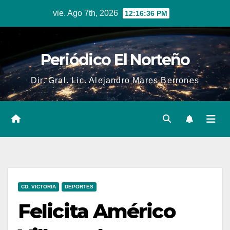
Skip
vie. Ago 7th, 2026
12:16:37 PM
to
content
Periódico El Norteño
Dir. Gral. Lic. Alejandro Mares Berrones
CD. VICTORIA
DEPORTES
Felicita Américo