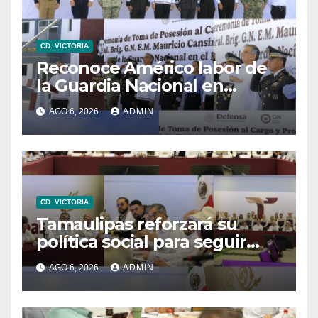
CD. VICTORIA
Reconoce Américo labor de
la Guardia Nacional en
Tamaulipas; atestigua
AGO 6, 2026
ADMIN
llegada del nuevo
coordinador estatal
CD. VICTORIA
Tamaulipas reforzará su
política social para seguir
reduciendo niveles de
AGO 6, 2026
ADMIN
pobreza extrema: Américo