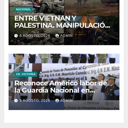
NACIONAL
ENTRE VIETNAN Y
PALESTINA. MANIPULACIÓN
DE IMÁNGES EN LA GUERRA
6 AGOSTO, 2026
ADMIN
CD. VICTORIA
Reconoce Américo labor de
la Guardia Nacional en
Tamaulipas; atestigua
6 AGOSTO, 2026
ADMIN
llegada del nuevo
coordinador estatal