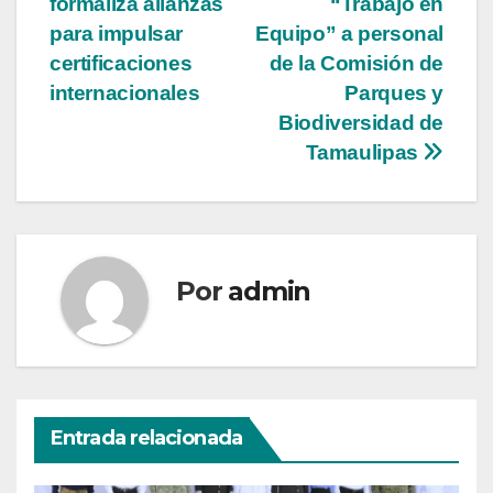
formaliza alianzas
“Trabajo en
de
para impulsar
Equipo” a personal
entradas
certificaciones
de la Comisión de
internacionales
Parques y
Biodiversidad de
Tamaulipas
Por
admin
Entrada relacionada