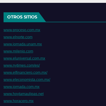
OTROS SITIOS
www.proceso.com.mx
www.elnorte.com
www.jornada.unam.mx
www.milenio.com
www.eluniversal.com.mx
www.nytimes.com/es/
www.elfinanciero.com.mx/
www.eleconomista.com.mx/
www.jornada.com.mx
www.hoytamaulipas.net
www.horacero.mx