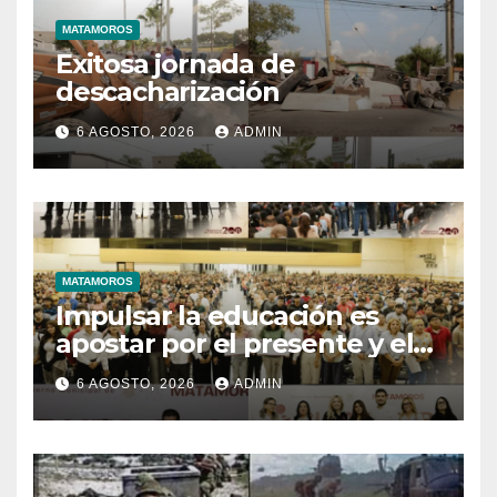
MATAMOROS
Exitosa jornada de
descacharización
6 AGOSTO, 2026
ADMIN
MATAMOROS
Impulsar la educación es
apostar por el presente y el
futuro de Matamoros
6 AGOSTO, 2026
ADMIN