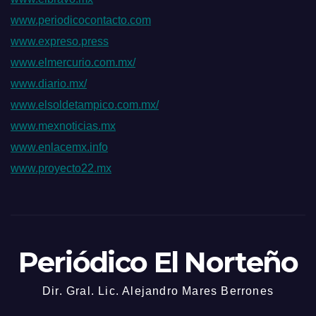
www.periodicocontacto.com
www.expreso.press
www.elmercurio.com.mx/
www.diario.mx/
www.elsoldetampico.com.mx/
www.mexnoticias.mx
www.enlacemx.info
www.proyecto22.mx
Periódico El Norteño
Dir. Gral. Lic. Alejandro Mares Berrones