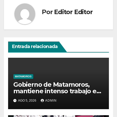
Por
Editor Editor
Entrada relacionada
MATAMOROS
Gobierno de Matamoros,
mantiene intenso trabajo en
territorio
AGO 5, 2026
ADMIN