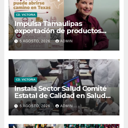
CD. VICTORIA
Impulsa Tamaulipas
exportación de productos
locales con programa “De
5 AGOSTO, 2026
ADMIN
Tamaulipas para Texas,
exportar también es para ti”
CD. VICTORIA
Instala Sector Salud Comité
Estatal de Calidad en Salud
para garantizar un trato
5 AGOSTO, 2026
ADMIN
digno y humanitario a los
pacientes