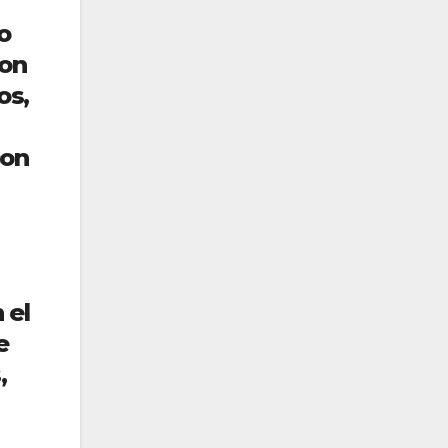
o
ron
os,
con
 el
e
,