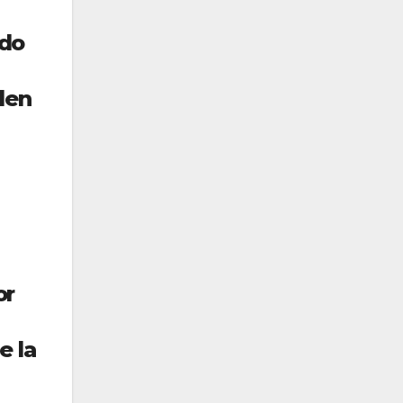
ido
den
or
e la