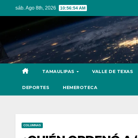
Skip
sáb. Ago 8th, 2026
10:56:55 AM
to
content
TAMAULIPAS
VALLE DE TEXAS
DEPORTES
HEMEROTECA
COLUMNAS