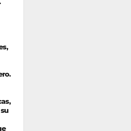
.
es,
ero.
cas,
 su
ue