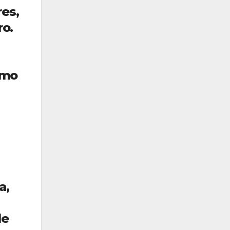
res,
ro.
omo
a,
de