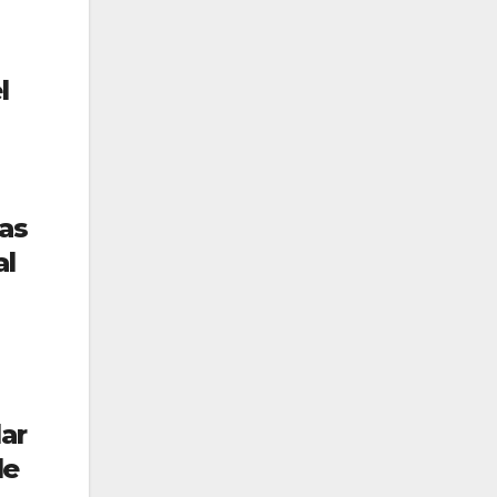
l
las
al
ar
de