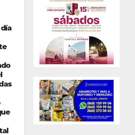
 día
te
ado
l
das
o
que
tal