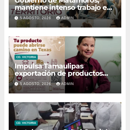
Gobierno de Matamoros,
mantiene intenso trabajo en
territorio
5 AGOSTO, 2026
ADMIN
CD. VICTORIA
Impulsa Tamaulipas
exportación de productos
locales con programa “De
5 AGOSTO, 2026
ADMIN
Tamaulipas para Texas,
exportar también es para ti”
CD. VICTORIA