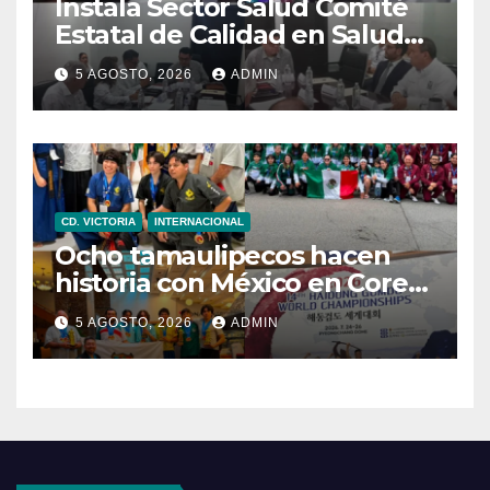
Instala Sector Salud Comité
Estatal de Calidad en Salud
para garantizar un trato
5 AGOSTO, 2026
ADMIN
digno y humanitario a los
pacientes
CD. VICTORIA
INTERNACIONAL
Ocho tamaulipecos hacen
historia con México en Corea
del Sur; conquistan el primer
5 AGOSTO, 2026
ADMIN
título mundial de Haidong
Gumdo