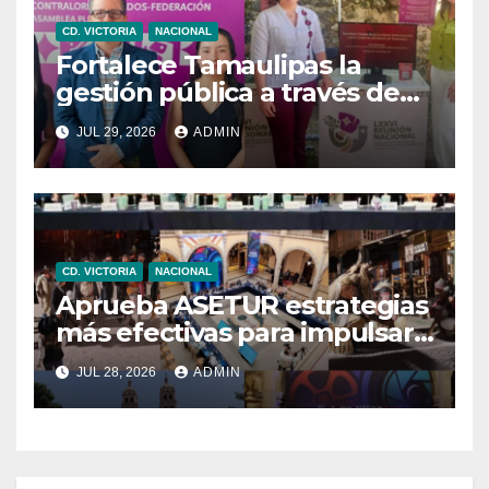
CD. VICTORIA
NACIONAL
Fortalece Tamaulipas la
gestión pública a través de
sistemas informáticos
JUL 29, 2026
ADMIN
CD. VICTORIA
NACIONAL
Aprueba ASETUR estrategias
más efectivas para impulsar
el turismo en México: Sectur
JUL 28, 2026
ADMIN