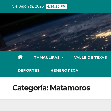
Skip
vie. Ago 7th, 2026
4:34:26 PM
to
content
TAMAULIPAS
VALLE DE TEXAS
DEPORTES
HEMEROTECA
Categoría:
Matamoros