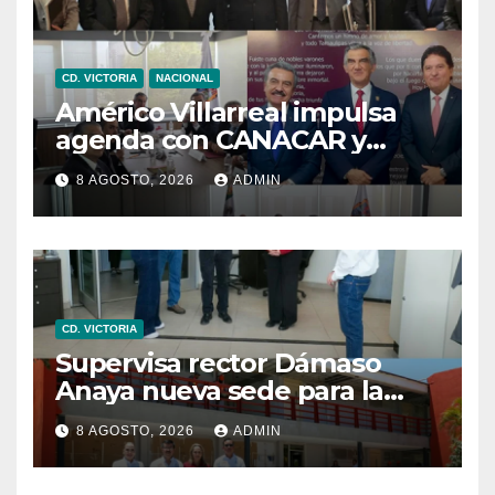
CD. VICTORIA
NACIONAL
Américo Villarreal impulsa
agenda con CANACAR y
CONCAMIN para fortalecer la
8 AGOSTO, 2026
ADMIN
competitividad de
Tamaulipas
CD. VICTORIA
Supervisa rector Dámaso
Anaya nueva sede para la
Facultad de Arquitectura de
8 AGOSTO, 2026
ADMIN
la UAT en Ciudad Victoria