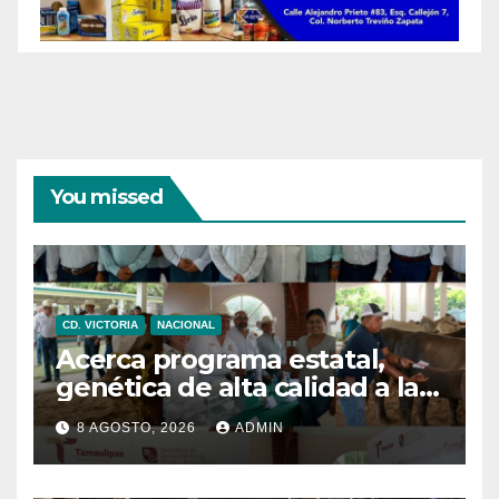
You missed
CD. VICTORIA
NACIONAL
Acerca programa estatal,
genética de alta calidad a las
y los productores pecuarios
8 AGOSTO, 2026
ADMIN