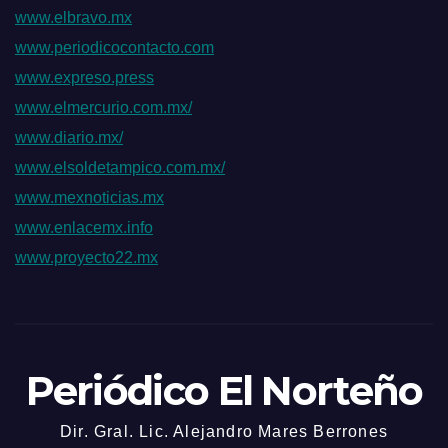
www.elbravo.mx
www.periodicocontacto.com
www.expreso.press
www.elmercurio.com.mx/
www.diario.mx/
www.elsoldetampico.com.mx/
www.mexnoticias.mx
www.enlacemx.info
www.proyecto22.mx
Periódico El Norteño
Dir. Gral. Lic. Alejandro Mares Berrones