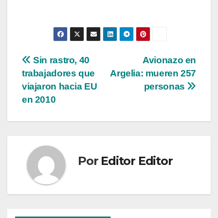
Navegación
Sin rastro, 40
Avionazo en
trabajadores que
Argelia: mueren 257
de
viajaron hacia EU
personas
entradas
en 2010
Por
Editor Editor