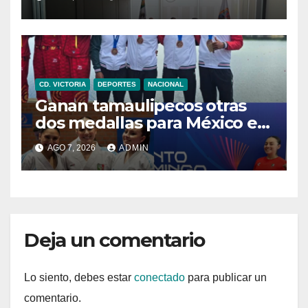
competitividad de
Tamaulipas
CD. VICTORIA
DEPORTES
NACIONAL
Ganan tamaulipecos otras
dos medallas para México en
los Juegos
AGO 7, 2026
ADMIN
Centroamericanos y del
Caribe
Deja un comentario
Lo siento, debes estar
conectado
para publicar un
comentario.