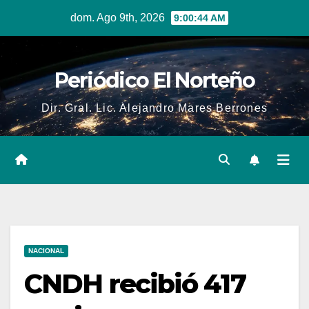
Skip
dom. Ago 9th, 2026
9:00:45 AM
to
content
Periódico El Norteño
Dir. Gral. Lic. Alejandro Mares Berrones
NACIONAL
CNDH recibió 417