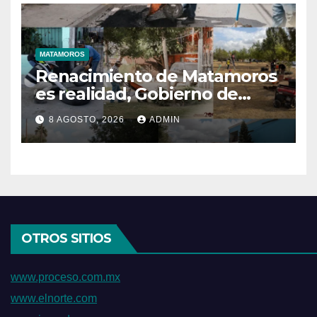
MATAMOROS
Renacimiento de Matamoros
es realidad, Gobierno de
Beto mantiene trabajos
8 AGOSTO, 2026
ADMIN
permanentes en beneficio
de la población
OTROS SITIOS
www.proceso.com.mx
www.elnorte.com