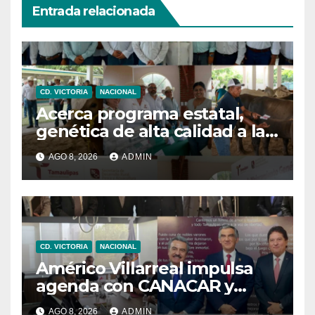
Entrada relacionada
CD. VICTORIA
NACIONAL
Acerca programa estatal,
genética de alta calidad a las
y los productores pecuarios
AGO 8, 2026
ADMIN
CD. VICTORIA
NACIONAL
Américo Villarreal impulsa
agenda con CANACAR y
CONCAMIN para fortalecer la
AGO 8, 2026
ADMIN