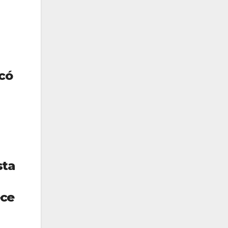
có
sta
a
ece