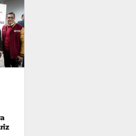
ra
riz