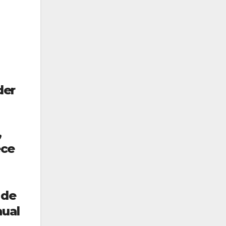
der
,
ece
 de
nual