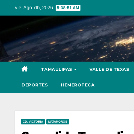
Skip
vie. Ago 7th, 2026
5:38:52 AM
to
content
TAMAULIPAS
VALLE DE TEXAS
DEPORTES
HEMEROTECA
CD. VICTORIA
MATAMOROS