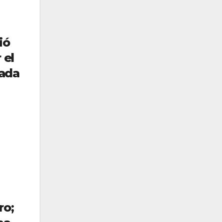
ió
 el
mada
ro;