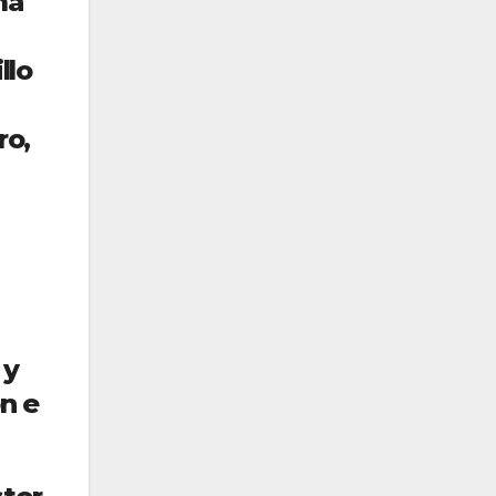
ma
llo
ro,
 y
n e