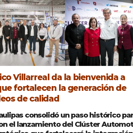
o Villarreal da la bienvenida a
que fortalecen la generación de
eos de calidad
lipas consolidó un paso histórico pa
con el lanzamiento del Clúster Automot