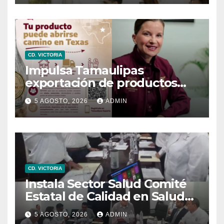
CD. VICTORIA
Impulsa Tamaulipas
exportación de productos
locales con programa “De
5 AGOSTO, 2026
ADMIN
Tamaulipas para Texas,
exportar también es para ti”
CD. VICTORIA
Instala Sector Salud Comité
Estatal de Calidad en Salud
para garantizar un trato
5 AGOSTO, 2026
ADMIN
digno y humanitario a los