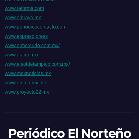
www.reforma.com
www.elbravo.mx
www.periodicocontacto.com
www.expreso.press
www.elmercurio.com.mx/
www.diario.mx/
www.elsoldetampico.com.mx/
www.mexnoticias.mx
www.enlacemx.info
www.proyecto22.mx
Periódico El Norteño