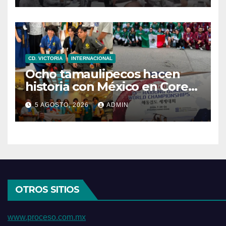
pacientes
CD. VICTORIA
INTERNACIONAL
Ocho tamaulipecos hacen
historia con México en Corea
del Sur; conquistan el primer
5 AGOSTO, 2026
ADMIN
título mundial de Haidong
Gumdo
OTROS SITIOS
www.proceso.com.mx