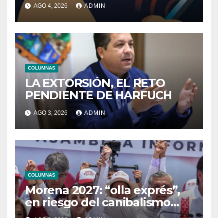
AGO 4, 2026
ADMIN
COLUMNAS
LA EXTORSIÓN, EL RETO
PENDIENTE DE HARFUCH
AGO 3, 2026
ADMIN
COLUMNAS
Morena 2027: “olla exprés”,
en riesgo del canibalismo
interno