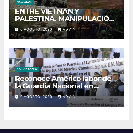
NACIONAL
ENTRE VIETNAN Y
PALESTINA. MANIPULACIÓN
DE IMÁNGES EN LA GUERRA
6 AGOSTO, 2026
ADMIN
CD. VICTORIA
Reconoce Américo labor de
la Guardia Nacional en
Tamaulipas; atestigua
6 AGOSTO, 2026
ADMIN
llegada del nuevo
coordinador estatal