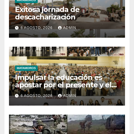
MATAMOROS
Exitosa jornada de
descacharización
6 AGOSTO, 2026
ADMIN
MATAMOROS
Impulsar la educación es
apostar por el presente y el
futuro de Matamoros
6 AGOSTO, 2026
ADMIN