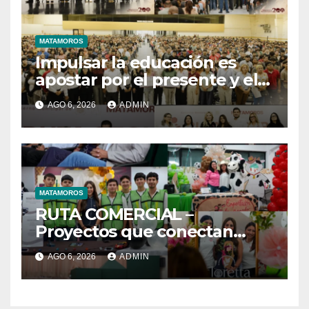
MATAMOROS
Impulsar la educación es
apostar por el presente y el
futuro de Matamoros
AGO 6, 2026
ADMIN
MATAMOROS
RUTA COMERCIAL –
Proyectos que conectan
estrategia e innovación
AGO 6, 2026
ADMIN