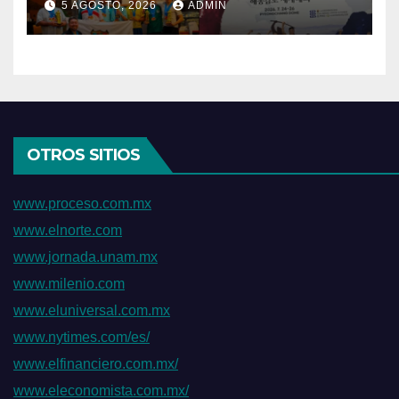
5 AGOSTO, 2026
ADMIN
título mundial de Haidong
Gumdo
OTROS SITIOS
www.proceso.com.mx
www.elnorte.com
www.jornada.unam.mx
www.milenio.com
www.eluniversal.com.mx
www.nytimes.com/es/
www.elfinanciero.com.mx/
www.eleconomista.com.mx/