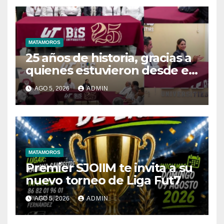
MATAMOROS
25 años de historia, gracias a
quienes estuvieron desde el
inicio
AGO 5, 2026
ADMIN
MATAMOROS
Premier SJOIIM te invita a su
nuevo torneo de Liga Fut7
AGO 5, 2026
ADMIN