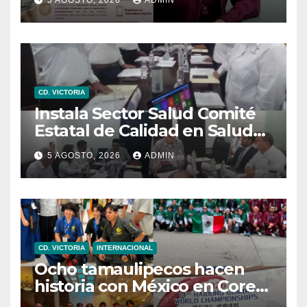
Tamaulipas para Texas,
exportar también es para ti”
CD. VICTORIA
Instala Sector Salud Comité
Estatal de Calidad en Salud
para garantizar un trato
5 AGOSTO, 2026
ADMIN
digno y humanitario a los
pacientes
CD. VICTORIA
INTERNACIONAL
Ocho tamaulipecos hacen
historia con México en Corea
del Sur; conquistan el primer