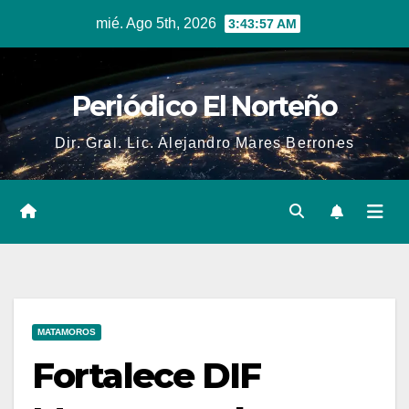
Skip
mié. Ago 5th, 2026
3:43:58 AM
to
content
Periódico El Norteño
Dir. Gral. Lic. Alejandro Mares Berrones
MATAMOROS
Fortalece DIF