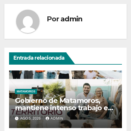
Por
admin
Entrada relacionada
MATAMOROS
Gobierno de Matamoros,
mantiene intenso trabajo en
territorio
AGO 5, 2026
ADMIN