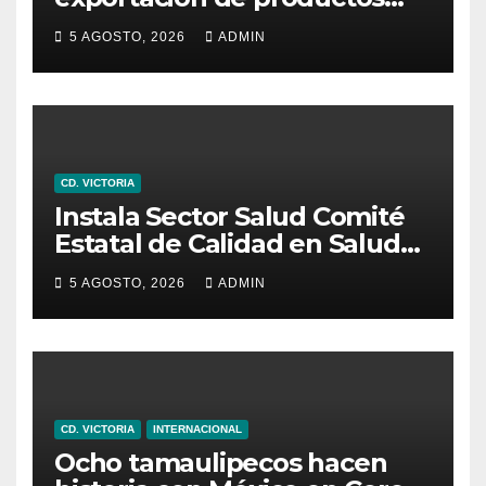
locales con programa “De
5 AGOSTO, 2026
ADMIN
Tamaulipas para Texas,
exportar también es para ti”
CD. VICTORIA
Instala Sector Salud Comité
Estatal de Calidad en Salud
para garantizar un trato
5 AGOSTO, 2026
ADMIN
digno y humanitario a los
pacientes
CD. VICTORIA
INTERNACIONAL
Ocho tamaulipecos hacen