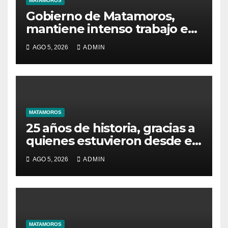
MATAMOROS
Gobierno de Matamoros,
mantiene intenso trabajo en
territorio
AGO 5, 2026
ADMIN
MATAMOROS
25 años de historia, gracias a
quienes estuvieron desde el
inicio
AGO 5, 2026
ADMIN
MATAMOROS