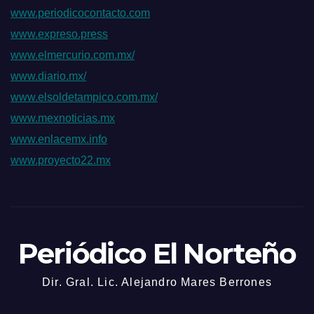
www.periodicocontacto.com
www.expreso.press
www.elmercurio.com.mx/
www.diario.mx/
www.elsoldetampico.com.mx/
www.mexnoticias.mx
www.enlacemx.info
www.proyecto22.mx
Periódico El Norteño
Dir. Gral. Lic. Alejandro Mares Berrones