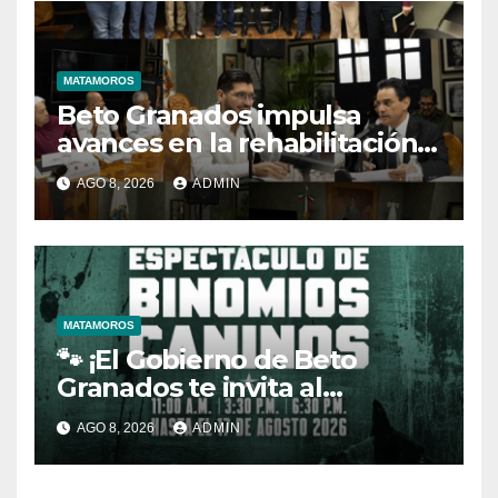
MATAMOROS
Beto Granados impulsa
avances en la rehabilitación
del drenaje y fortalecimiento
AGO 8, 2026
ADMIN
de la JAD
MATAMOROS
🐾 ¡El Gobierno de Beto
Granados te invita al
espectáculo de Binomios
AGO 8, 2026
ADMIN
Caninos!