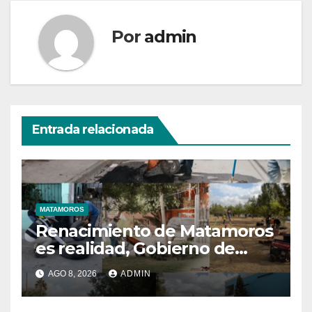
Por
admin
Entrada relacionada
MATAMOROS
Renacimiento de Matamoros
es realidad, Gobierno de
Beto mantiene trabajos
AGO 8, 2026
ADMIN
permanentes en beneficio
de la población