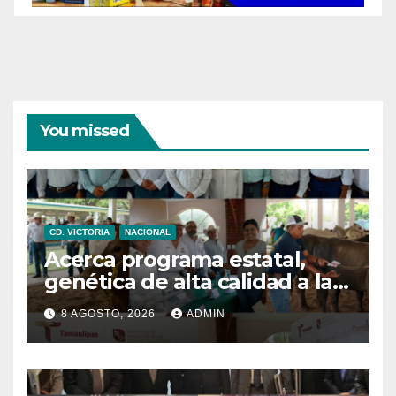
You missed
CD. VICTORIA
NACIONAL
Acerca programa estatal,
genética de alta calidad a las
y los productores pecuarios
8 AGOSTO, 2026
ADMIN