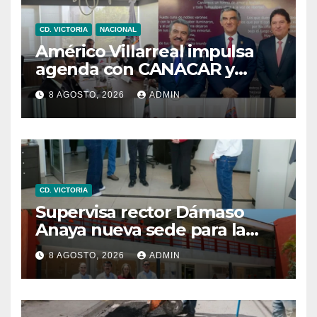
CD. VICTORIA
NACIONAL
Américo Villarreal impulsa
agenda con CANACAR y
CONCAMIN para fortalecer la
8 AGOSTO, 2026
ADMIN
competitividad de
Tamaulipas
CD. VICTORIA
Supervisa rector Dámaso
Anaya nueva sede para la
Facultad de Arquitectura de
8 AGOSTO, 2026
ADMIN
la UAT en Ciudad Victoria