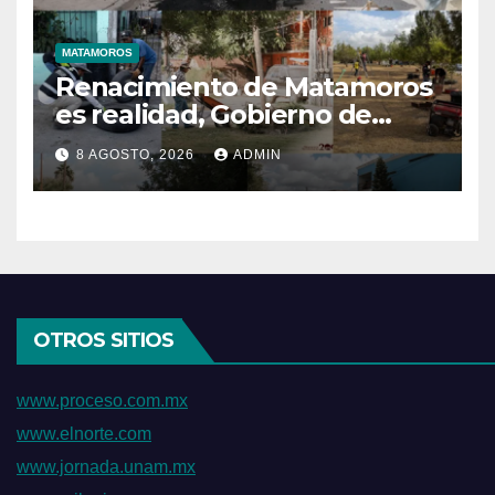
MATAMOROS
Renacimiento de Matamoros
es realidad, Gobierno de
Beto mantiene trabajos
8 AGOSTO, 2026
ADMIN
permanentes en beneficio
de la población
OTROS SITIOS
www.proceso.com.mx
www.elnorte.com
www.jornada.unam.mx