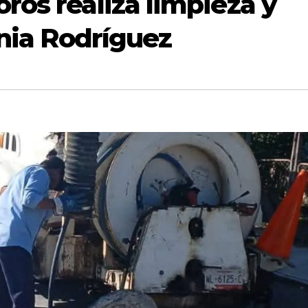
os realiza limpieza y
onia Rodríguez