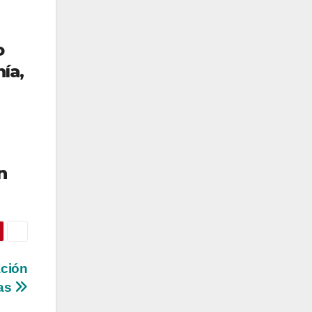
o
ía,
n
ación
tas