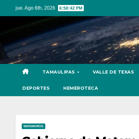
Skip
jue. Ago 6th, 2026
6:58:43 PM
to
content
TAMAULIPAS
VALLE DE TEXAS
DEPORTES
HEMEROTECA
MATAMOROS