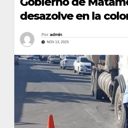
Gobierno de Matamor
desazolve en la col
Por
admin
NOV 13, 2025