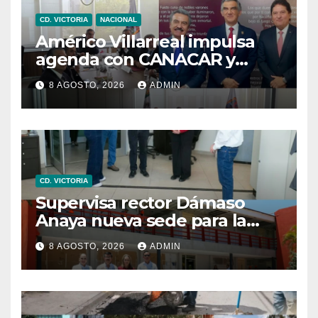
CD. VICTORIA
NACIONAL
Américo Villarreal impulsa
agenda con CANACAR y
CONCAMIN para fortalecer la
8 AGOSTO, 2026
ADMIN
competitividad de
Tamaulipas
CD. VICTORIA
Supervisa rector Dámaso
Anaya nueva sede para la
Facultad de Arquitectura de
8 AGOSTO, 2026
ADMIN
la UAT en Ciudad Victoria