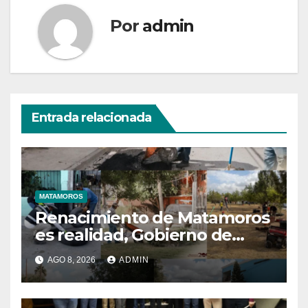
Por
admin
Entrada relacionada
MATAMOROS
Renacimiento de Matamoros
es realidad, Gobierno de
Beto mantiene trabajos
AGO 8, 2026
ADMIN
permanentes en beneficio
de la población