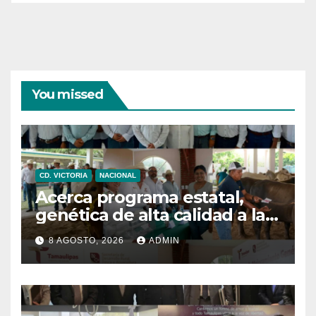
You missed
CD. VICTORIA
NACIONAL
Acerca programa estatal,
genética de alta calidad a las
y los productores pecuarios
8 AGOSTO, 2026
ADMIN