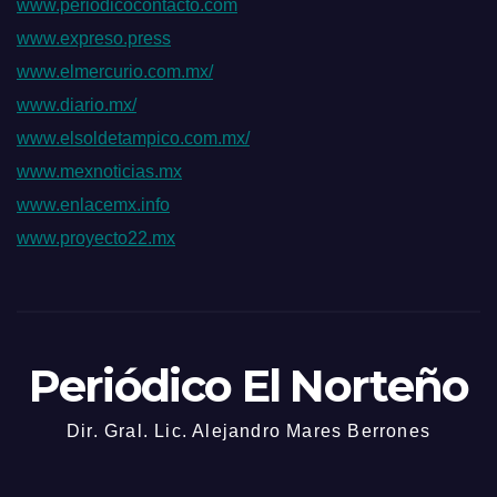
www.periodicocontacto.com
www.expreso.press
www.elmercurio.com.mx/
www.diario.mx/
www.elsoldetampico.com.mx/
www.mexnoticias.mx
www.enlacemx.info
www.proyecto22.mx
Periódico El Norteño
Dir. Gral. Lic. Alejandro Mares Berrones