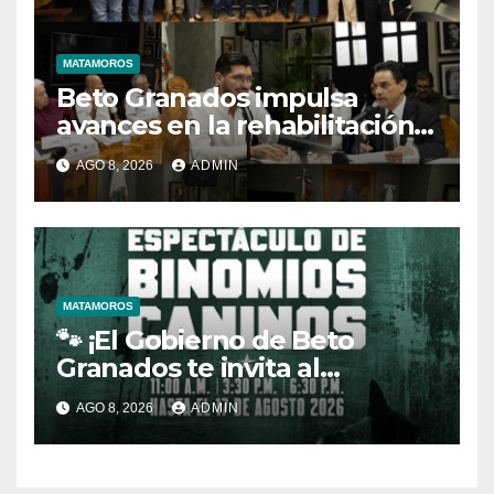
MATAMOROS
Beto Granados impulsa
avances en la rehabilitación
del drenaje y fortalecimiento
AGO 8, 2026
ADMIN
de la JAD
MATAMOROS
🐾 ¡El Gobierno de Beto
Granados te invita al
espectáculo de Binomios
AGO 8, 2026
ADMIN
Caninos!