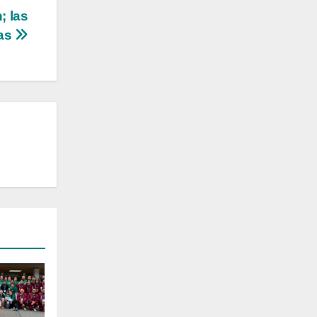
; las
ias