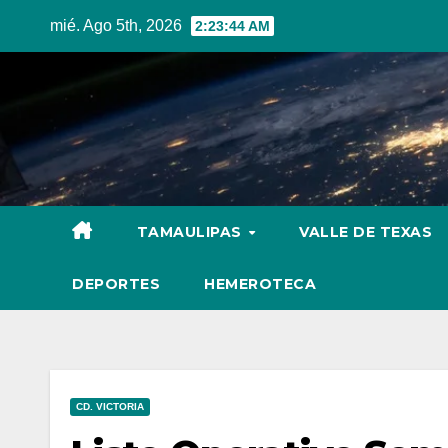
Skip
mié. Ago 5th, 2026
2:23:45 AM
to
content
TAMAULIPAS
VALLE DE TEXAS
DEPORTES
HEMEROTECA
CD. VICTORIA