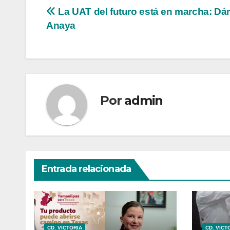
Navegación
La UAT del futuro está en marcha: D
Anaya
de
entradas
Por
admin
Entrada relacionada
CD. VICTORIA
CD. VICT