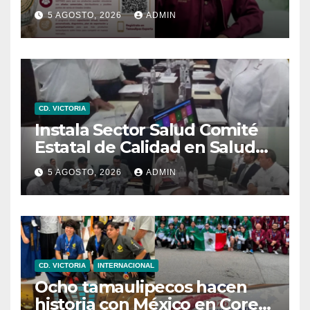
locales con programa “De
5 AGOSTO, 2026
ADMIN
Tamaulipas para Texas,
exportar también es para ti”
CD. VICTORIA
Instala Sector Salud Comité
Estatal de Calidad en Salud
para garantizar un trato
5 AGOSTO, 2026
ADMIN
digno y humanitario a los
pacientes
CD. VICTORIA
INTERNACIONAL
Ocho tamaulipecos hacen
historia con México en Corea