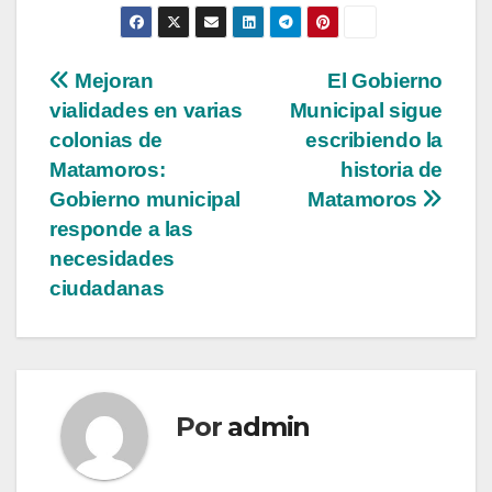
Navegación
Mejoran
El Gobierno
vialidades en varias
Municipal sigue
de
colonias de
escribiendo la
entradas
Matamoros:
historia de
Gobierno municipal
Matamoros
responde a las
necesidades
ciudadanas
Por
admin