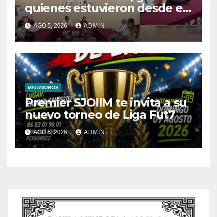
quienes estuvieron desde el
inicio
AGO 5, 2026
ADMIN
MATAMOROS
Premier SJOIIM te invita a su
nuevo torneo de Liga Fut7
AGO 5, 2026
ADMIN