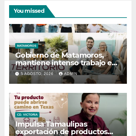
You missed
MATAMOROS
Gobierno de Matamoros,
mantiene intenso trabajo en
territorio
5 AGOSTO, 2026
ADMIN
CD. VICTORIA
Impulsa Tamaulipas
exportación de productos