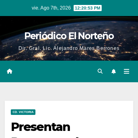
Skip
vie. Ago 7th, 2026
12:20:53 PM
to
content
Periódico El Norteño
Dir. Gral. Lic. Alejandro Mares Berrones
CD. VICTORIA
Presentan