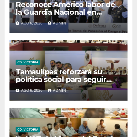
Reconoce Américo labor de
la Guardia Nacional en
Tamaulipas; atestigua
AGO 6, 2026
ADMIN
llegada del nuevo
coordinador estatal
CD. VICTORIA
Tamaulipas reforzará su
política social para seguir
reduciendo niveles de
AGO 6, 2026
ADMIN
pobreza extrema: Américo
CD. VICTORIA