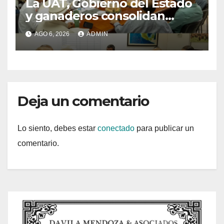
La UAT, Gobierno del Estado
y ganaderos consolidan
proyecto “Carne Tam”
AGO 6, 2026
ADMIN
Deja un comentario
Lo siento, debes estar
conectado
para publicar un
comentario.