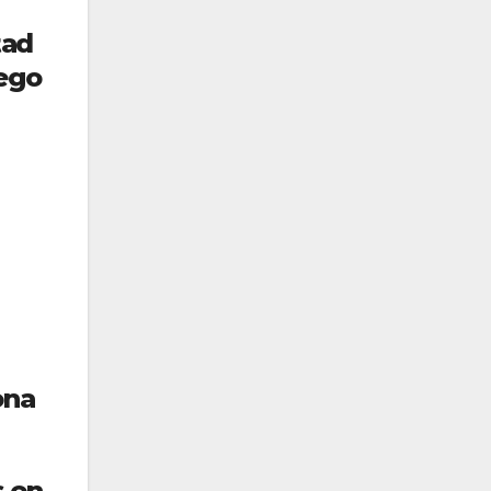
tad
uego
ona
s en