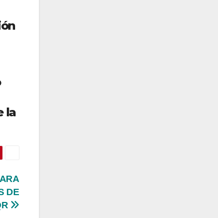
ión
o
 la
PARA
S DE
QR