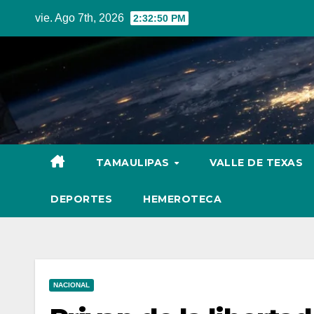
Skip
vie. Ago 7th, 2026
2:32:51 PM
to
content
TAMAULIPAS
VALLE DE TEXAS
DEPORTES
HEMEROTECA
NACIONAL