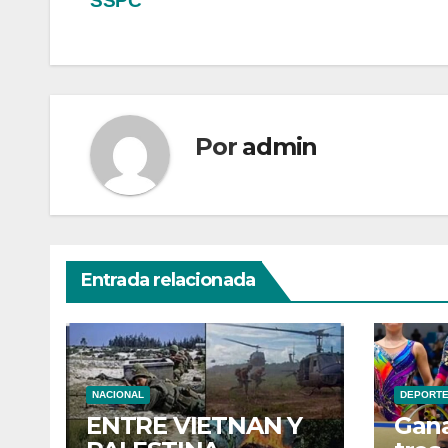
entradas
SSPC
Por
admin
Entrada relacionada
NACIONAL
DEPORT
ENTRE VIETNAN Y
Gana