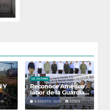
a
as
CD. VICTORIA
 Y
Reconoce Américo
labor de la Guardia
 DE
Nacional en
IN
6 AGOSTO, 2026
ADMIN
Tamaulipas;