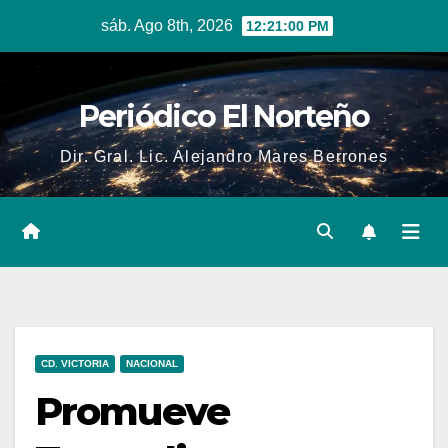
Skip
sáb. Ago 8th, 2026
12:21:01 PM
to
content
Periódico El Norteño
Dir. Gral. Lic. Alejandro Mares Berrones
CD. VICTORIA
NACIONAL
Promueve