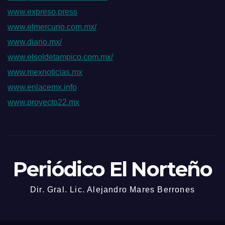
www.expreso.press
www.elmercurio.com.mx/
www.diario.mx/
www.elsoldetampico.com.mx/
www.mexnoticias.mx
www.enlacemx.info
www.proyecto22.mx
Periódico El Norteño
Dir. Gral. Lic. Alejandro Mares Berrones