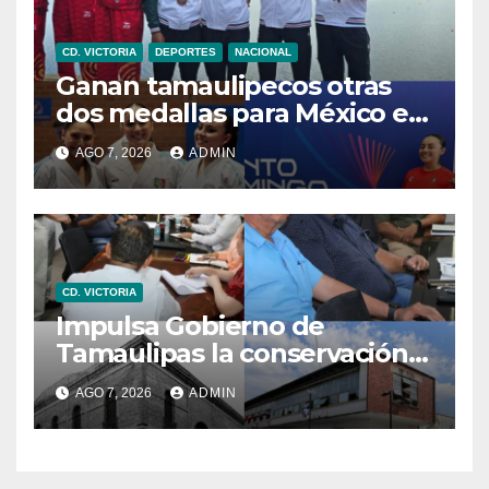
CD. VICTORIA
DEPORTES
NACIONAL
Ganan tamaulipecos otras
dos medallas para México en
los Juegos
AGO 7, 2026
ADMIN
Centroamericanos y del
Caribe
CD. VICTORIA
Impulsa Gobierno de
Tamaulipas la conservación
del histórico Mercado
AGO 7, 2026
ADMIN
Argüelles