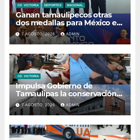
CD. VICTORIA
DEPORTES
NACIONAL
Ganan tamaulipecos otras
dos medallas para México en
los Juegos Centroamericanos
7 AGOSTO, 2026
ADMIN
y del Caribe
CD. VICTORIA
Impulsa Gobierno de
Tamaulipas la conservación
del histórico Mercado
7 AGOSTO, 2026
ADMIN
Argüelles