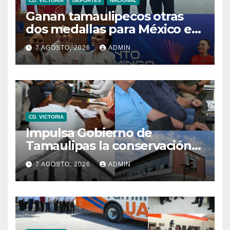
CD. VICTORIA
DEPORTES
NACIONAL
Ganan tamaulipecos otras
dos medallas para México en
los Juegos Centroamericanos
7 AGOSTO, 2026
ADMIN
y del Caribe
CD. VICTORIA
Impulsa Gobierno de
Tamaulipas la conservación
del histórico Mercado
7 AGOSTO, 2026
ADMIN
Argüelles