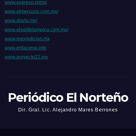
www.expreso.press
www.elmercurio.com.mx/
www.diario.mx/
www.elsoldetampico.com.mx/
www.mexnoticias.mx
www.enlacemx.info
www.proyecto22.mx
Periódico El Norteño
Dir. Gral. Lic. Alejandro Mares Berrones