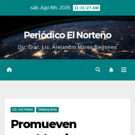
Skip
sáb. Ago 8th, 2026
11:31:28 AM
to
content
Periódico El Norteño
Dir. Gral. Lic. Alejandro Mares Berrones
CD. VICTORIA
TAMAULIPAS
Promueven