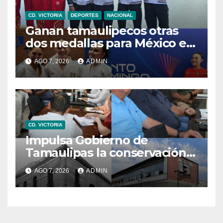
CD. VICTORIA
DEPORTES
NACIONAL
Ganan tamaulipecos otras
dos medallas para México en
los Juegos
AGO 7, 2026
ADMIN
Centroamericanos y del
Caribe
CD. VICTORIA
Impulsa Gobierno de
Tamaulipas la conservación
del histórico Mercado
AGO 7, 2026
ADMIN
Argüelles