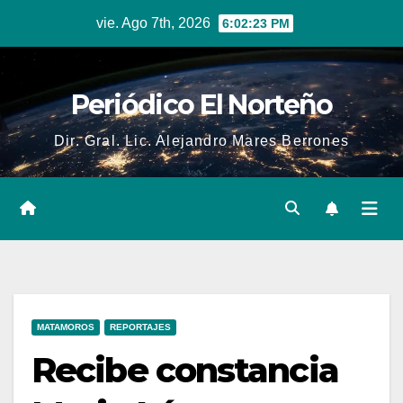
Skip
vie. Ago 7th, 2026
6:02:24 PM
to
content
Periódico El Norteño
Dir. Gral. Lic. Alejandro Mares Berrones
MATAMOROS
REPORTAJES
Recibe constancia