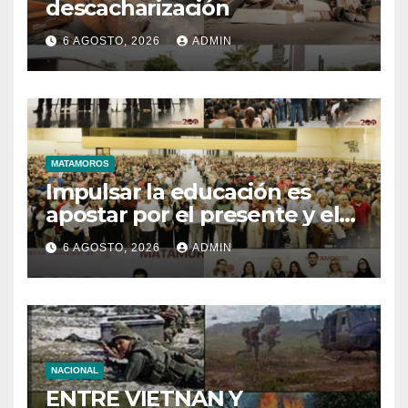
descacharización
6 AGOSTO, 2026
ADMIN
MATAMOROS
Impulsar la educación es
apostar por el presente y el
futuro de Matamoros
6 AGOSTO, 2026
ADMIN
NACIONAL
ENTRE VIETNAN Y