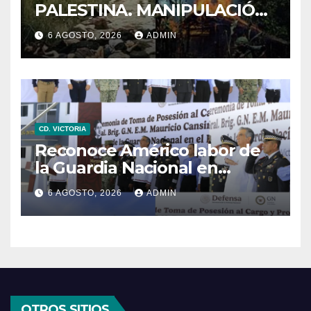
PALESTINA. MANIPULACIÓN
DE IMÁNGES EN LA GUERRA
6 AGOSTO, 2026
ADMIN
CD. VICTORIA
Reconoce Américo labor de
la Guardia Nacional en
Tamaulipas; atestigua
6 AGOSTO, 2026
ADMIN
llegada del nuevo
coordinador estatal
OTROS SITIOS