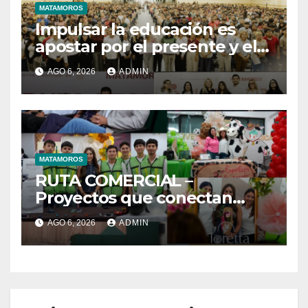
MATAMOROS
Impulsar la educación es
apostar por el presente y el
futuro de Matamoros
AGO 6, 2026
ADMIN
MATAMOROS
RUTA COMERCIAL –
Proyectos que conectan
estrategia e innovación
AGO 6, 2026
ADMIN