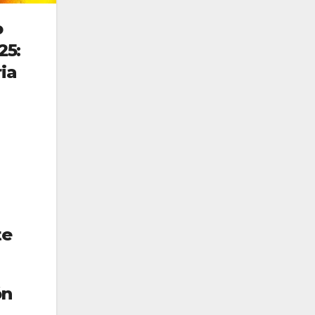
o
25:
ia
te
ón