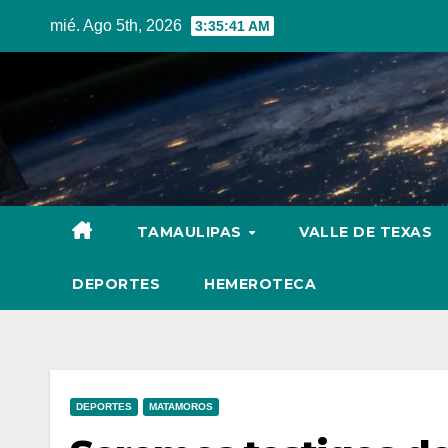
Skip
mié. Ago 5th, 2026
3:35:42 AM
to
content
TAMAULIPAS
VALLE DE TEXAS
DEPORTES
HEMEROTECA
DEPORTES
MATAMOROS