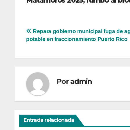
Matamoros 2025, rumbo al bic
Navegación
Repara gobierno municipal fuga de a
potable en fraccionamiento Puerto Rico
de
entradas
Por
admin
Entrada relacionada