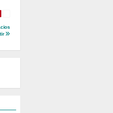
acios
tir