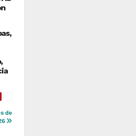
ón
pas,
,
cia
os de
026