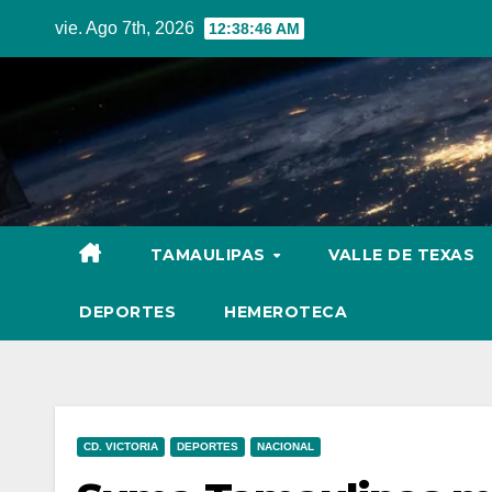
Skip
vie. Ago 7th, 2026
12:38:47 AM
to
content
TAMAULIPAS
VALLE DE TEXAS
DEPORTES
HEMEROTECA
CD. VICTORIA
DEPORTES
NACIONAL