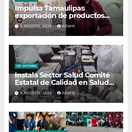
Impulsa Tamaulipas
exportación de productos
locales con programa “De
5 AGOSTO, 2026
ADMIN
Tamaulipas para Texas,
exportar también es para ti”
CD. VICTORIA
Instala Sector Salud Comité
Estatal de Calidad en Salud
para garantizar un trato
5 AGOSTO, 2026
ADMIN
digno y humanitario a los
pacientes