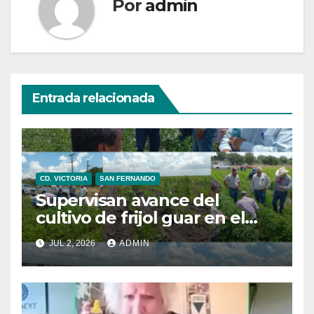
Por
admin
Entrada relacionada
CD. VICTORIA
SAN FERNANDO
Supervisan avance del
cultivo de frijol guar en el
norte de Tamaulipas
JUL 2, 2026
ADMIN