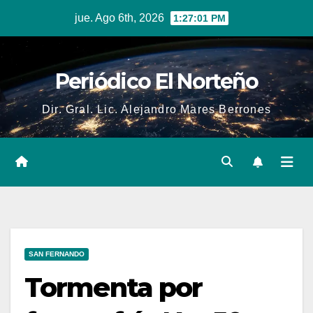
Skip
jue. Ago 6th, 2026
1:27:02 PM
to
content
Periódico El Norteño
Dir. Gral. Lic. Alejandro Mares Berrones
SAN FERNANDO
Tormenta por