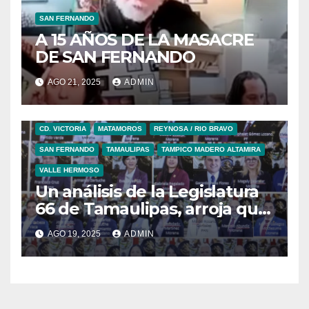
SAN FERNANDO
A 15 AÑOS DE LA MASACRE
DE SAN FERNANDO
AGO 21, 2025
ADMIN
CD. VICTORIA
MATAMOROS
REYNOSA / RIO BRAVO
SAN FERNANDO
TAMAULIPAS
TAMPICO MADERO ALTAMIRA
VALLE HERMOSO
Un análisis de la Legislatura
66 de Tamaulipas, arroja que
existen más diputados flojos
AGO 19, 2025
ADMIN
que productivos