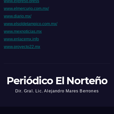
www.expreso.press
www.elmercurio.com.mx/
www.diario.mx/
www.elsoldetampico.com.mx/
www.mexnoticias.mx
www.enlacemx.info
www.proyecto22.mx
Periódico El Norteño
Dir. Gral. Lic. Alejandro Mares Berrones