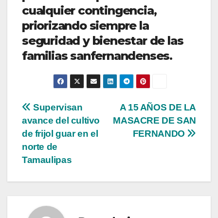
cualquier contingencia,
priorizando siempre la
seguridad y bienestar de las
familias sanfernandenses.
Navegación
Supervisan
A 15 AÑOS DE LA
avance del cultivo
MASACRE DE SAN
de
de frijol guar en el
FERNANDO
entradas
norte de
Tamaulipas