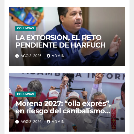
COLUMNAS
LA EXTORSIÓN, EL RETO
PENDIENTE DE HARFUCH
AGO 3, 2026
ADMIN
COLUMNAS
Morena 2027: “olla exprés”,
en riesgo del canibalismo
interno
AGO 3, 2026
ADMIN