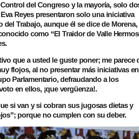
el Control del Congreso y la mayoría, solo do
y Eva Reyes presentaron solo una iniciativa
o del Trabajo
, aunque él se dice de Morena,
conocido como “El Traidor de Valle Hermos
es.
etivo que a usted le guste poner; me parece
y flojos, al no presentar más iniciativas en
rupo Parlamentario, defraudando a los
oto en ellos, ¡que vergüenza!.
e si van y si cobran sus jugosas dietas y
jos”
; porque no cumplen con su deber.