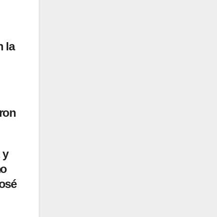
 la
ron
 y
mo
José