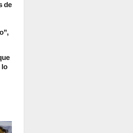
s de
o”,
 que
 lo