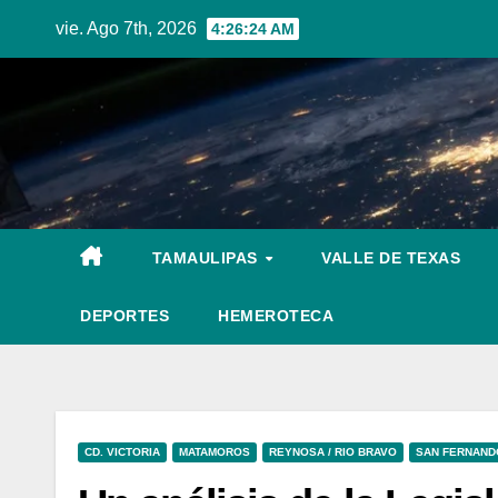
Skip
vie. Ago 7th, 2026
4:26:26 AM
to
content
TAMAULIPAS
VALLE DE TEXAS
DEPORTES
HEMEROTECA
CD. VICTORIA
MATAMOROS
REYNOSA / RIO BRAVO
SAN FERNAND