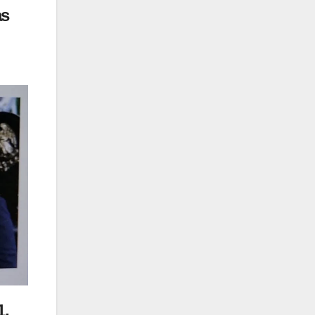
as
1,