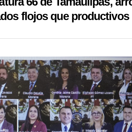
latura 66 de Tamaulipas, arr
dos flojos que productivos