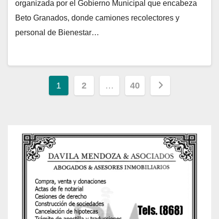
organizada por el Gobierno Municipal que encabeza
Beto Granados, donde camiones recolectores y
personal de Bienestar…
Paginación
1
2
…
40
de
entradas