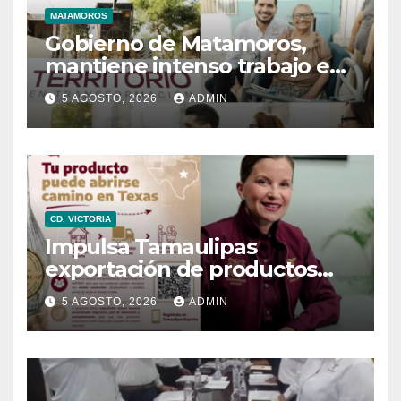
MATAMOROS
Gobierno de Matamoros,
mantiene intenso trabajo en
territorio
5 AGOSTO, 2026
ADMIN
CD. VICTORIA
Impulsa Tamaulipas
exportación de productos
locales con programa “De
5 AGOSTO, 2026
ADMIN
Tamaulipas para Texas,
exportar también es para ti”