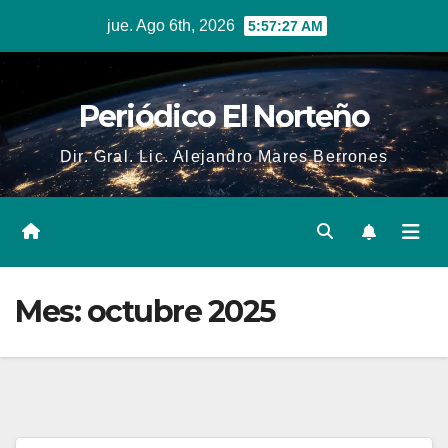
Skip
jue. Ago 6th, 2026
5:57:29 AM
to
content
Periódico El Norteño
Dir. Gral. Lic. Alejandro Mares Berrones
Mes:
octubre 2025