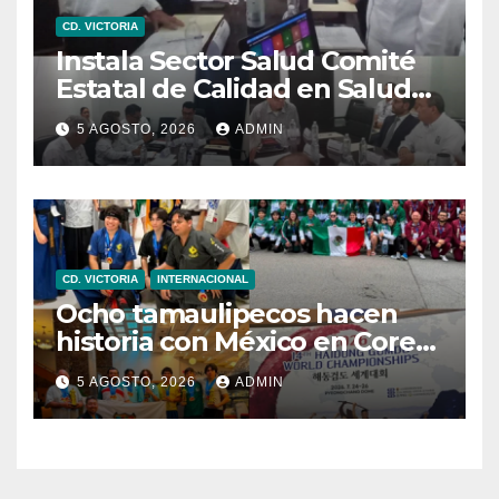
CD. VICTORIA
Instala Sector Salud Comité
Estatal de Calidad en Salud
para garantizar un trato
5 AGOSTO, 2026
ADMIN
digno y humanitario a los
pacientes
CD. VICTORIA
INTERNACIONAL
Ocho tamaulipecos hacen
historia con México en Corea
del Sur; conquistan el primer
5 AGOSTO, 2026
ADMIN
título mundial de Haidong
Gumdo