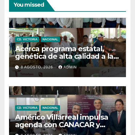
You missed
CD. VICTORIA
NACIONAL
Acerca programa estatal,
genética de alta calidad a las
y los productores pecuarios
8 AGOSTO, 2026
ADMIN
CD. VICTORIA
NACIONAL
Américo Villarreal impulsa
agenda con CANACAR y
CONCAMIN para fortalecer la