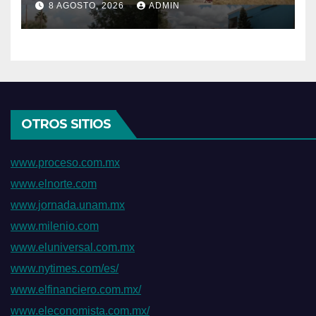
8 AGOSTO, 2026
ADMIN
permanentes en beneficio
de la población
OTROS SITIOS
www.proceso.com.mx
www.elnorte.com
www.jornada.unam.mx
www.milenio.com
www.eluniversal.com.mx
www.nytimes.com/es/
www.elfinanciero.com.mx/
www.eleconomista.com.mx/