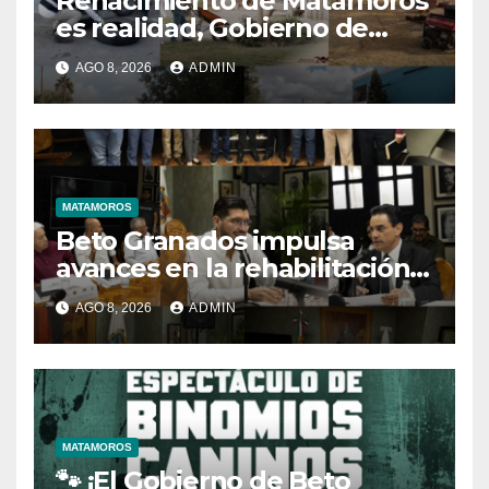
Renacimiento de Matamoros
es realidad, Gobierno de
Beto mantiene trabajos
AGO 8, 2026
ADMIN
permanentes en beneficio
de la población
MATAMOROS
Beto Granados impulsa
avances en la rehabilitación
del drenaje y fortalecimiento
AGO 8, 2026
ADMIN
de la JAD
MATAMOROS
🐾 ¡El Gobierno de Beto