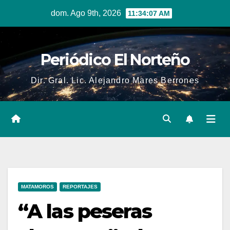
Skip
dom. Ago 9th, 2026
11:34:08 AM
to
content
Periódico El Norteño
Dir. Gral. Lic. Alejandro Mares Berrones
MATAMOROS
REPORTAJES
“A las peseras