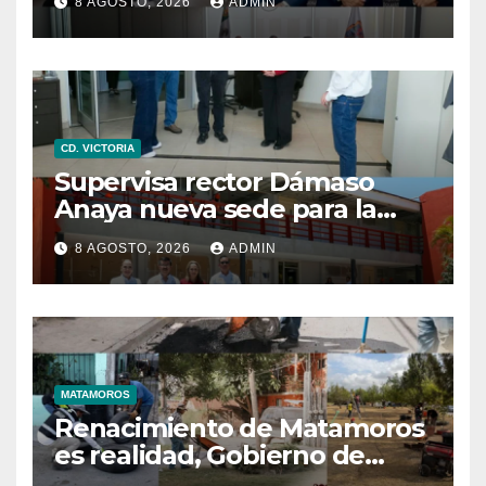
8 AGOSTO, 2026
ADMIN
competitividad de
Tamaulipas
CD. VICTORIA
Supervisa rector Dámaso
Anaya nueva sede para la
Facultad de Arquitectura de
8 AGOSTO, 2026
ADMIN
la UAT en Ciudad Victoria
MATAMOROS
Renacimiento de Matamoros
es realidad, Gobierno de
Beto mantiene trabajos