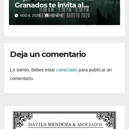
Granados te invita al
espectáculo de Binomios
AGO 8, 2026
ADMIN
Caninos!
Deja un comentario
Lo siento, debes estar
conectado
para publicar un
comentario.