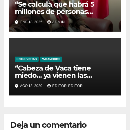
“Se calcula que habrá 5
millones de personas
mexicanas posiblemente
ENE 18, 2025
ADMIN
deportables”, aseguró Judith
Arrieta, Cónsul Titular del
Consulado Mexicano en
Texas
ENTREVISTAS
MATAMOROS
“Cabeza de Vaca tiene
miedo… ya vienen las
elecciones y la población le
AGO 13, 2020
EDITOR EDITOR
va a cobrar todo lo que ha
hecho”: Leticia Sánchez
Deja un comentario