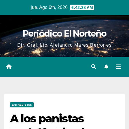
Skip
jue. Ago 6th, 2026
6:42:29 AM
to
content
Periódico El Norteño
Dir. Gral. Lic. Alejandro Mares Berrones
ENTREVISTAS
A los panistas