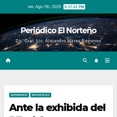
Skip
vie. Ago 7th, 2026
5:17:22 PM
to
content
Periódico El Norteño
Dir. Gral. Lic. Alejandro Mares Berrones
MATAMOROS
REPORTAJES
Ante la exhibida del