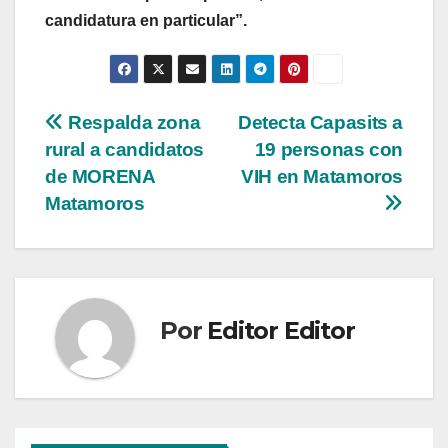
candidatura en particular”.
Navegación
Respalda zona
Detecta Capasits a
rural a candidatos
19 personas con
de
de MORENA
VIH en Matamoros
entradas
Matamoros
Por
Editor Editor