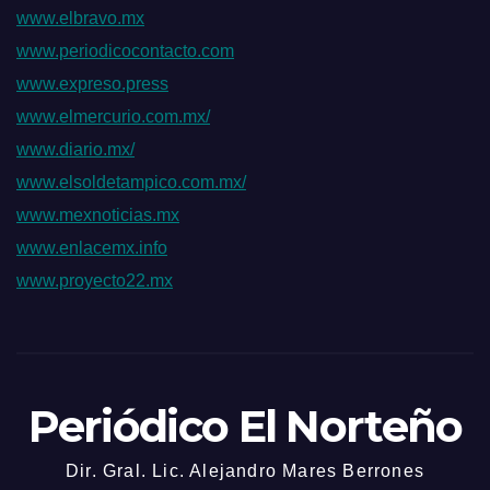
www.elbravo.mx
www.periodicocontacto.com
www.expreso.press
www.elmercurio.com.mx/
www.diario.mx/
www.elsoldetampico.com.mx/
www.mexnoticias.mx
www.enlacemx.info
www.proyecto22.mx
Periódico El Norteño
Dir. Gral. Lic. Alejandro Mares Berrones