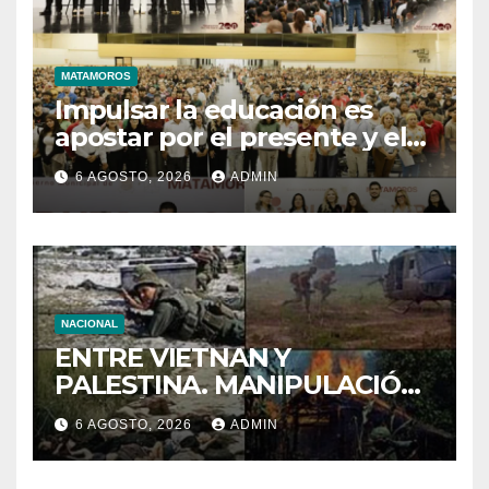
MATAMOROS
Impulsar la educación es
apostar por el presente y el
futuro de Matamoros
6 AGOSTO, 2026
ADMIN
NACIONAL
ENTRE VIETNAN Y
PALESTINA. MANIPULACIÓN
DE IMÁNGES EN LA GUERRA
6 AGOSTO, 2026
ADMIN