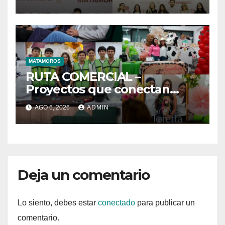
MATAMOROS
RUTA COMERCIAL –
Proyectos que conectan
estrategia e innovación
AGO 6, 2026
ADMIN
Deja un comentario
Lo siento, debes estar
conectado
para publicar un
comentario.