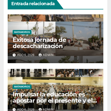
Entrada relacionada
MATAMOROS
Exitosa jornada de
descacharización
AGO 6, 2026
ADMIN
MATAMOROS
Impulsar la educación es
apostar por el presente y el
futuro de Matamoros
AGO 6, 2026
ADMIN