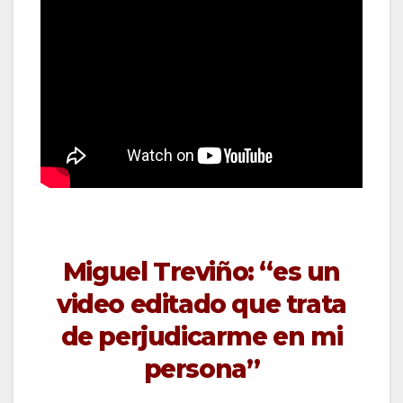
Miguel Treviño: “es un
video editado que trata
de perjudicarme en mi
persona”