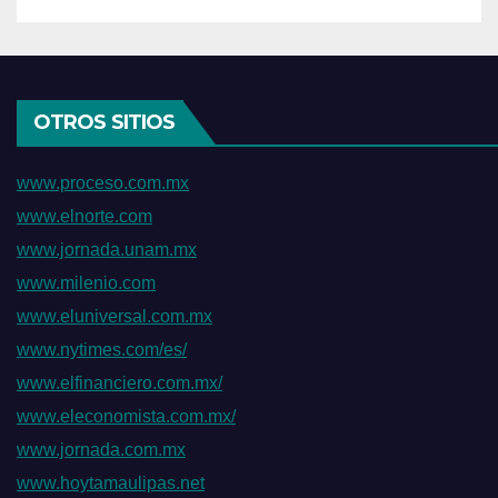
OTROS SITIOS
www.proceso.com.mx
www.elnorte.com
www.jornada.unam.mx
www.milenio.com
www.eluniversal.com.mx
www.nytimes.com/es/
www.elfinanciero.com.mx/
www.eleconomista.com.mx/
www.jornada.com.mx
www.hoytamaulipas.net