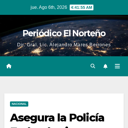
Skip
jue. Ago 6th, 2026
4:41:56 AM
to
content
Periódico El Norteño
Dir. Gral. Lic. Alejandro Mares Berrones
NACIONAL
Asegura la Policía