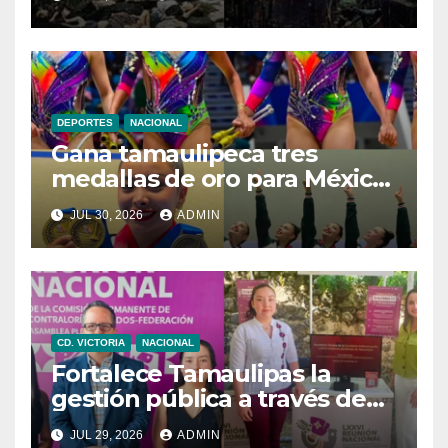
DEPORTES
NACIONAL
Gana tamaulipeca tres
medallas de oro para México
en Juegos Centroamericanos
JUL 30, 2026
ADMIN
CD. VICTORIA
NACIONAL
Fortalece Tamaulipas la
gestión pública a través de
sistemas informáticos
JUL 29, 2026
ADMIN