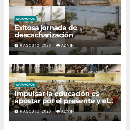
MATAMOROS
Exitosa jornada de
descacharización
6 AGOSTO, 2026
ADMIN
MATAMOROS
Impulsar la educación es
apostar por el presente y el
futuro de Matamoros
6 AGOSTO, 2026
ADMIN