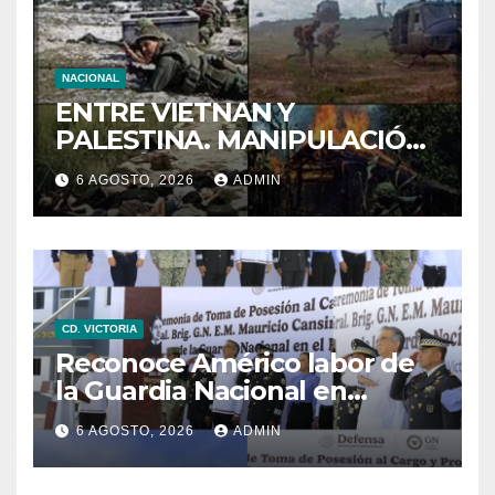
NACIONAL
ENTRE VIETNAN Y
PALESTINA. MANIPULACIÓN
DE IMÁNGES EN LA GUERRA
6 AGOSTO, 2026
ADMIN
CD. VICTORIA
Reconoce Américo labor de
la Guardia Nacional en
Tamaulipas; atestigua
6 AGOSTO, 2026
ADMIN
llegada del nuevo
coordinador estatal