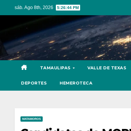
Skip
sáb. Ago 8th, 2026
5:26:45 PM
to
content
TAMAULIPAS
VALLE DE TEXAS
DEPORTES
HEMEROTECA
MATAMOROS