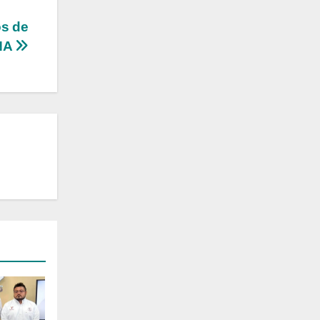
os de
NA