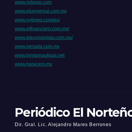
www.milenio.com
www.eluniversal.com.mx
www.nytimes.com/es/
www.elfinanciero.com.mx/
www.eleconomista.com.mx/
www.jornada.com.mx
www.hoytamaulipas.net
www.horacero.mx
Periódico El Norteñ
Dir. Gral. Lic. Alejandro Mares Berrones