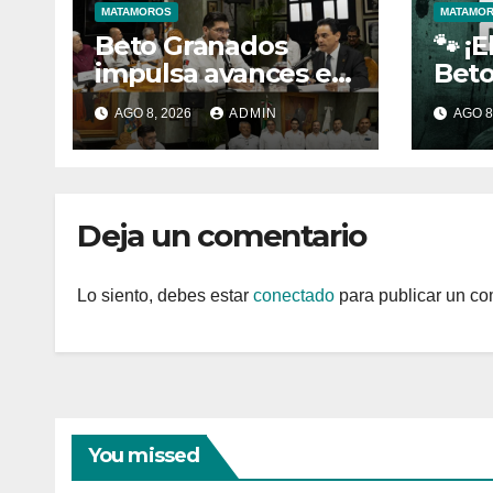
MATAMOROS
MATAMO
Beto Granados
🐾 ¡
impulsa avances en
Beto
la rehabilitación del
invit
AGO 8, 2026
ADMIN
AGO 8
drenaje y
espe
fortalecimiento de
Bino
la JAD
Deja un comentario
Lo siento, debes estar
conectado
para publicar un co
You missed