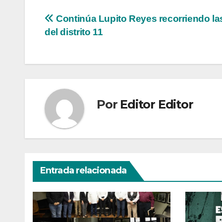
Navegación
Continúa Lupito Reyes recorriendo las
del distrito 11
de
entradas
Por
Editor Editor
Entrada relacionada