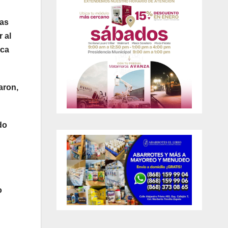
las
 al
ica
aron,
do
o