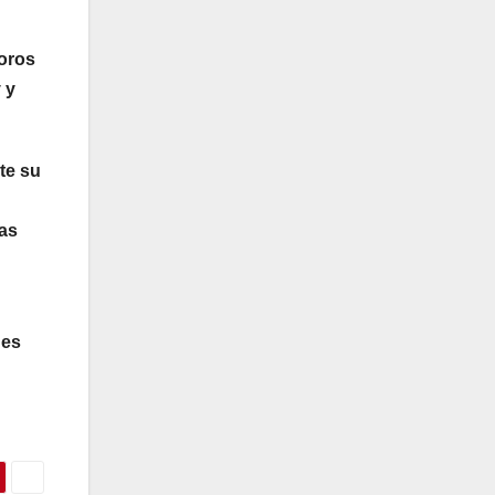
moros
 y
te su
das
des