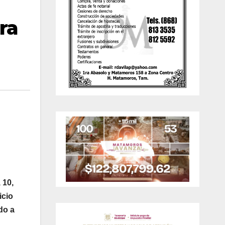
ra
 10,
icio
do a