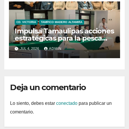
CD. VICTORIA
TAMPICO MADERO ALTAMIRA
Impulsa Tamaulipas acciones
estratégicas para la pesca
sustentable del camarón
JUL 4, 2026
ADMIN
Deja un comentario
Lo siento, debes estar
conectado
para publicar un
comentario.