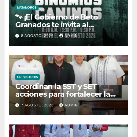
MATAMOROS
🐾 ¡El Gobierno de Beto
Granados te invita al
espectáculo de Binomios
8 AGOSTO, 2026
ADMIN
Caninos!
CD. VICTORIA
Coordinan la SST y SET
acciones para fortalecer la
formación médica y la
7 AGOSTO, 2026
ADMIN
bioética en Tamaulipas