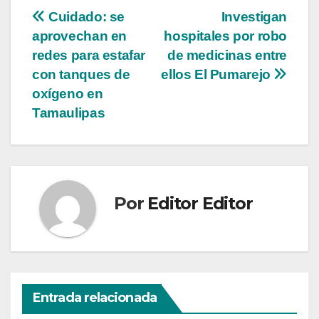
Navegación
Cuidado: se
Investigan
aprovechan en
hospitales por robo
de
redes para estafar
de medicinas entre
entradas
con tanques de
ellos El Pumarejo
oxígeno en
Tamaulipas
Por
Editor Editor
Entrada relacionada