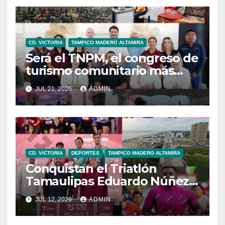
CD. VICTORIA
TAMPICO MADERO ALTAMIRA
Será el TNPM, el congreso de
turismo comunitario más
grande de Latinoamérica:
JUL 21, 2026
ADMIN
Sectur
CD. VICTORIA
DEPORTES
TAMPICO MADERO ALTAMIRA
Conquistan el Triatlón
Tamaulipas Eduardo Núñez y
Fernanda Salazar
JUL 12, 2026
ADMIN