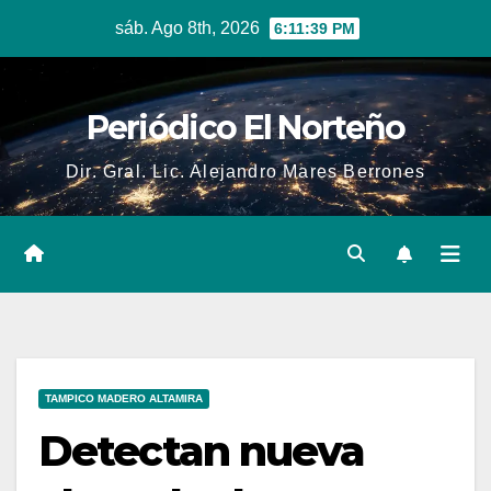
Skip
sáb. Ago 8th, 2026
6:11:40 PM
to
content
Periódico El Norteño
Dir. Gral. Lic. Alejandro Mares Berrones
TAMPICO MADERO ALTAMIRA
Detectan nueva