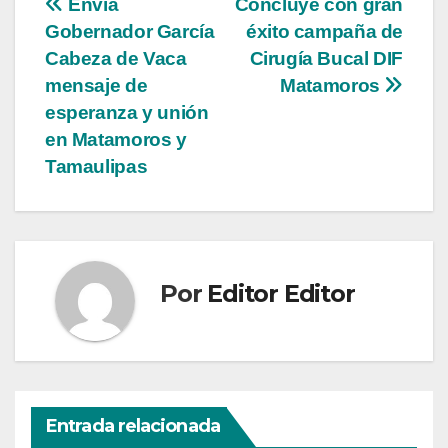
Navegación
Envía
Concluye con gran
Gobernador García
éxito campaña de
de
Cabeza de Vaca
Cirugía Bucal DIF
entradas
mensaje de
Matamoros
esperanza y unión
en Matamoros y
Tamaulipas
Por
Editor Editor
Entrada relacionada