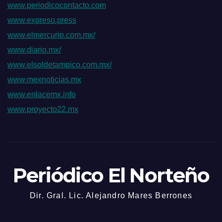
www.periodicocontacto.com
www.expreso.press
www.elmercurio.com.mx/
www.diario.mx/
www.elsoldetampico.com.mx/
www.mexnoticias.mx
www.enlacemx.info
www.proyecto22.mx
Periódico El Norteño
Dir. Gral. Lic. Alejandro Mares Berrones