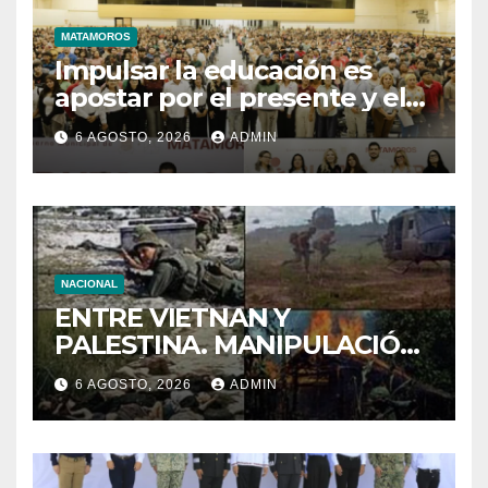
MATAMOROS
Impulsar la educación es
apostar por el presente y el
futuro de Matamoros
6 AGOSTO, 2026
ADMIN
NACIONAL
ENTRE VIETNAN Y
PALESTINA. MANIPULACIÓN
DE IMÁNGES EN LA GUERRA
6 AGOSTO, 2026
ADMIN