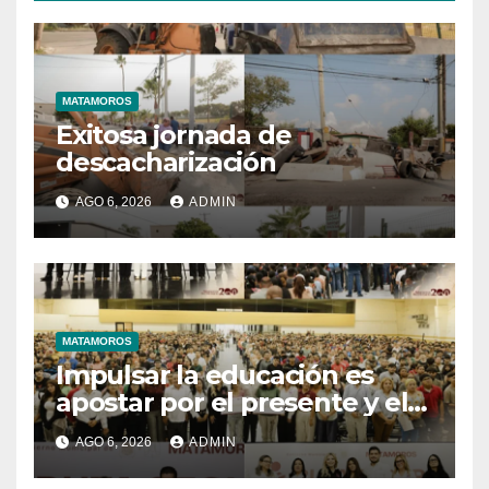
MATAMOROS
Exitosa jornada de
descacharización
AGO 6, 2026
ADMIN
MATAMOROS
Impulsar la educación es
apostar por el presente y el
futuro de Matamoros
AGO 6, 2026
ADMIN