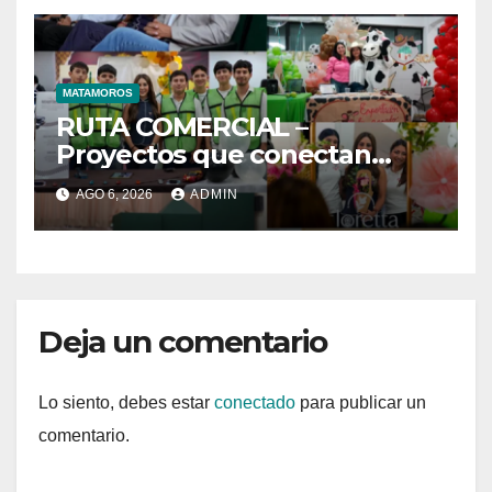
MATAMOROS
RUTA COMERCIAL –
Proyectos que conectan
estrategia e innovación
AGO 6, 2026
ADMIN
Deja un comentario
Lo siento, debes estar
conectado
para publicar un
comentario.