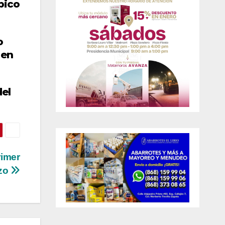
pico
o
 en
del
rimer
rzo