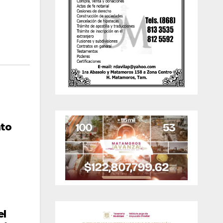
ato
el