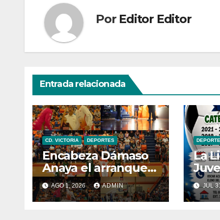
Por
Editor Editor
Entrada relacionada
CD. VICTORIA
DEPORTES
DEPORT
Encabeza Dámaso
La Li
Anaya el arranque
Juve
de la serie inaugural
te i
AGO 1, 2026
ADMIN
JUL 3
del Corre basket
torn
UAT en la LNBP
2026