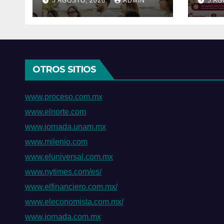
5 AGOSTO, 2026
ADMIN
5 AG
trabajo en territorio
con
Tama
Texa
tamb
OTROS SITIOS
www.proceso.com.mx
www.elnorte.com
www.jornada.unam.mx
www.milenio.com
www.eluniversal.com.mx
www.nytimes.com/es/
www.elfinanciero.com.mx/
www.eleconomista.com.mx/
www.jornada.com.mx