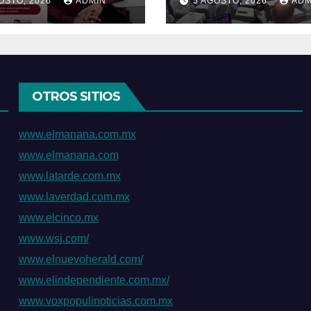
OSTO, 2026
ADMIN
5 AGOSTO, 2026
ADM
 programa “De
para garantizar
ulipas para
trato digno y
s, exportar
humanitario a l
ién es para ti”
pacientes
OTROS SITIOS
www.elmanana.com.mx
www.elmanana.com
www.latarde.com.mx
www.laverdad.com.mx
www.elcinco.mx
www.wsj.com/
www.elnuevoherald.com/
www.elindependiente.com.mx/
www.voxpopulinoticias.com.mx