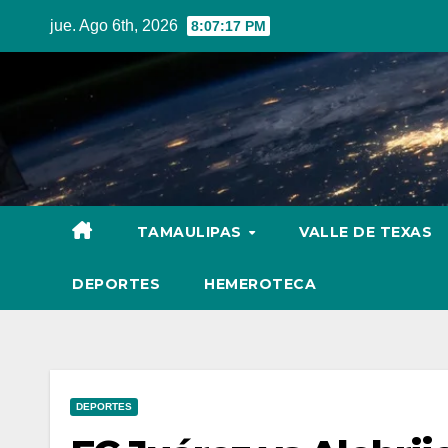
Skip
jue. Ago 6th, 2026
8:07:18 PM
to
content
TAMAULIPAS
VALLE DE TEXAS
DEPORTES
HEMEROTECA
DEPORTES