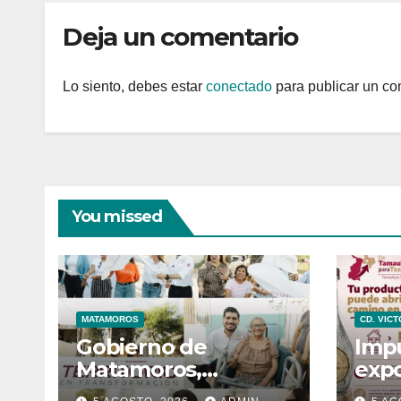
Deja un comentario
Lo siento, debes estar
conectado
para publicar un co
You missed
MATAMOROS
CD. VICT
Gobierno de
Imp
Matamoros,
expo
mantiene intenso
prod