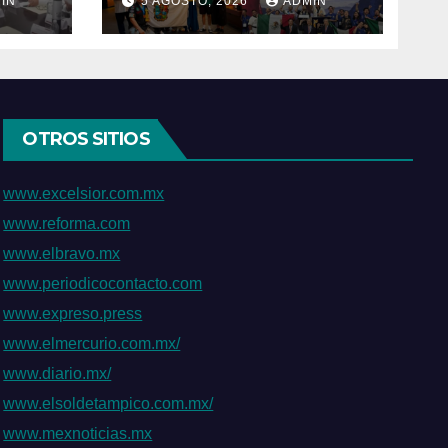
IN
5 AGOSTO, 2026
ADMIN
 un
Sur; conquistan el
primer título
os
mundial de Haidong
Gumdo
OTROS SITIOS
www.excelsior.com.mx
www.reforma.com
www.elbravo.mx
www.periodicocontacto.com
www.expreso.press
www.elmercurio.com.mx/
www.diario.mx/
www.elsoldetampico.com.mx/
www.mexnoticias.mx