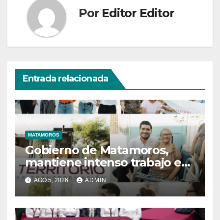
Por
Editor Editor
Entrada relacionada
MATAMOROS
Gobierno de Matamoros,
mantiene intenso trabajo en
territorio
AGO 5, 2026
ADMIN