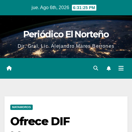
Skip
jue. Ago 6th, 2026
6:31:26 PM
to
content
Periódico El Norteño
Dir. Gral. Lic. Alejandro Mares Berrones
MATAMOROS
Ofrece DIF