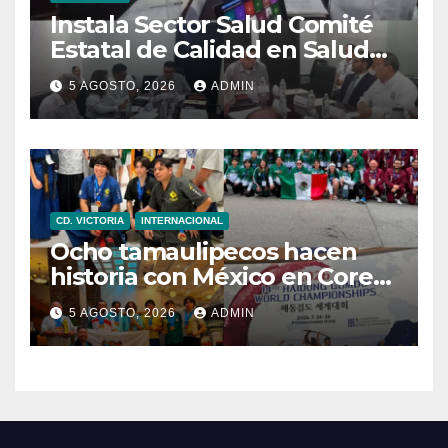
Instala Sector Salud Comité
Estatal de Calidad en Salud
para garantizar un trato
5 AGOSTO, 2026
ADMIN
digno y humanitario a los
pacientes
CD. VICTORIA
INTERNACIONAL
Ocho tamaulipecos hacen
historia con México en Corea
del Sur; conquistan el primer
5 AGOSTO, 2026
ADMIN
título mundial de Haidong
Gumdo