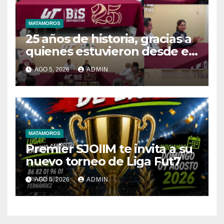
MATAMOROS
25 años de historia, gracias a
quienes estuvieron desde el
inicio
AGO 5, 2026
ADMIN
MATAMOROS
Premier SJOIIM te invita a su
nuevo torneo de Liga Fut7
AGO 5, 2026
ADMIN