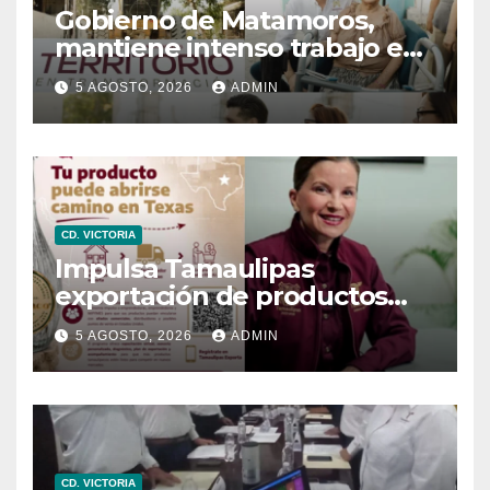
Gobierno de Matamoros,
mantiene intenso trabajo en
territorio
5 AGOSTO, 2026
ADMIN
CD. VICTORIA
Impulsa Tamaulipas
exportación de productos
locales con programa “De
5 AGOSTO, 2026
ADMIN
Tamaulipas para Texas,
exportar también es para ti”
CD. VICTORIA