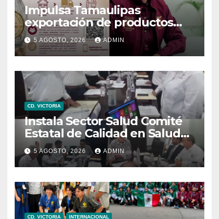
Impulsa Tamaulipas
exportación de productos
locales con programa “De
5 AGOSTO, 2026
ADMIN
Tamaulipas para Texas,
exportar también es para ti”
CD. VICTORIA
Instala Sector Salud Comité
Estatal de Calidad en Salud
para garantizar un trato
5 AGOSTO, 2026
ADMIN
digno y humanitario a los
pacientes
CD. VICTORIA
INTERNACIONAL