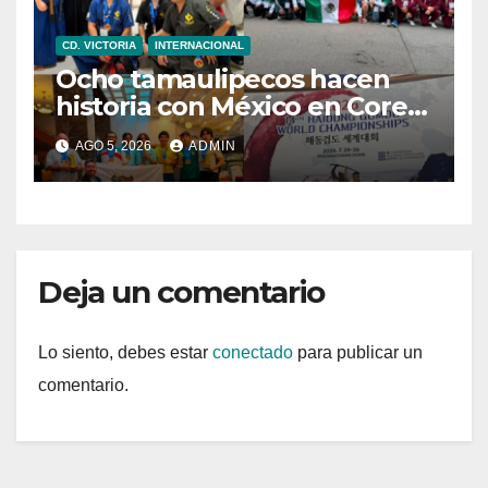
CD. VICTORIA
INTERNACIONAL
Ocho tamaulipecos hacen
historia con México en Corea
del Sur; conquistan el primer
AGO 5, 2026
ADMIN
título mundial de Haidong
Gumdo
Deja un comentario
Lo siento, debes estar
conectado
para publicar un
comentario.