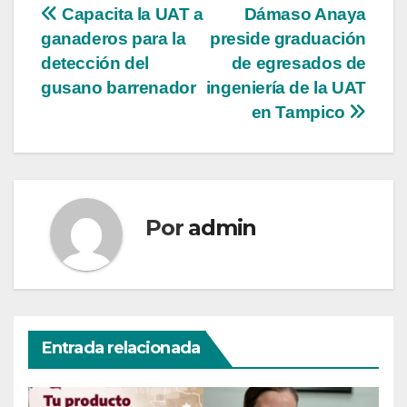
Navegación
Capacita la UAT a
Dámaso Anaya
ganaderos para la
preside graduación
de
detección del
de egresados de
entradas
gusano barrenador
ingeniería de la UAT
en Tampico
Por
admin
Entrada relacionada