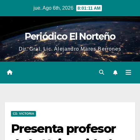
Skip
jue. Ago 6th, 2026
8:01:12 AM
to
content
Periódico El Norteño
Dir. Gral. Lic. Alejandro Mares Berrones
CD. VICTORIA
Presenta profesor