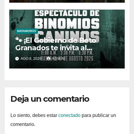
MATAMOROS
🐾 ¡El Gobierno de Beto
Granados te invita al
espectáculo de Binomios
AGO 8, 2026
ADMIN
Caninos!
Deja un comentario
Lo siento, debes estar
conectado
para publicar un
comentario.