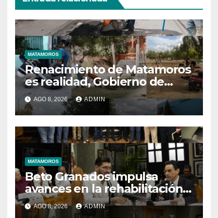
MATAMOROS
Renacimiento de Matamoros
es realidad, Gobierno de
Beto mantiene trabajos
AGO 8, 2026
ADMIN
permanentes en beneficio
de la población
MATAMOROS
Beto Granados impulsa
avances en la rehabilitación
del drenaje y fortalecimiento
AGO 8, 2026
ADMIN
de la JAD