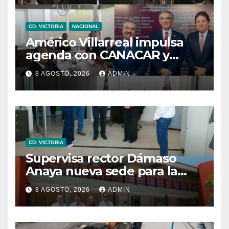
CD. VICTORIA
NACIONAL
Américo Villarreal impulsa
agenda con CANACAR y
CONCAMIN para fortalecer la
8 AGOSTO, 2026
ADMIN
competitividad de
Tamaulipas
CD. VICTORIA
Supervisa rector Dámaso
Anaya nueva sede para la
Facultad de Arquitectura de
8 AGOSTO, 2026
ADMIN
la UAT en Ciudad Victoria