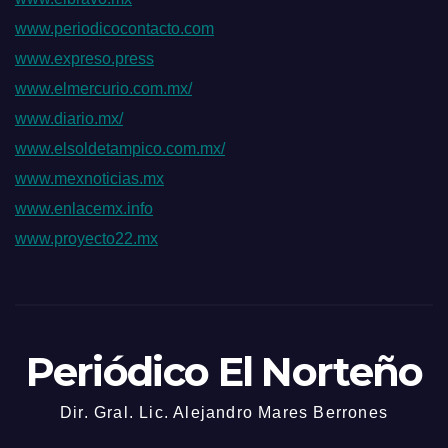
www.periodicocontacto.com
www.expreso.press
www.elmercurio.com.mx/
www.diario.mx/
www.elsoldetampico.com.mx/
www.mexnoticias.mx
www.enlacemx.info
www.proyecto22.mx
Periódico El Norteño
Dir. Gral. Lic. Alejandro Mares Berrones