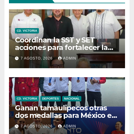
CD. VICTORIA
Coordinan la SST y SET
acciones para fortalecer la
formación médica y la
7 AGOSTO, 2026
ADMIN
bioética en Tamaulipas
CD. VICTORIA
DEPORTES
NACIONAL
Ganan tamaulipecos otras
dos medallas para México en
los Juegos Centroamericanos
7 AGOSTO, 2026
ADMIN
y del Caribe