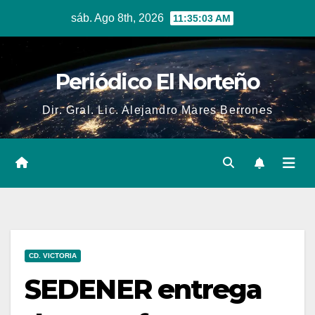
Skip
sáb. Ago 8th, 2026
11:35:04 AM
to
content
Periódico El Norteño
Dir. Gral. Lic. Alejandro Mares Berrones
CD. VICTORIA
SEDENER entrega