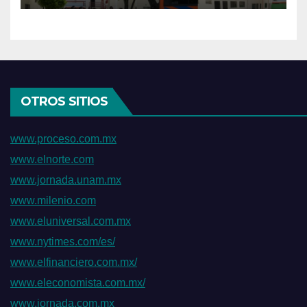
OTROS SITIOS
www.proceso.com.mx
www.elnorte.com
www.jornada.unam.mx
www.milenio.com
www.eluniversal.com.mx
www.nytimes.com/es/
www.elfinanciero.com.mx/
www.eleconomista.com.mx/
www.jornada.com.mx