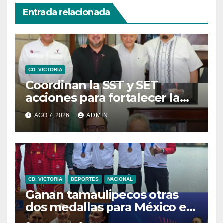
Entrada relacionada
CD. VICTORIA
Coordinan la SST y SET
acciones para fortalecer la
formación médica y la
AGO 7, 2026
ADMIN
bioética en Tamaulipas
CD. VICTORIA
DEPORTES
NACIONAL
Ganan tamaulipecos otras
dos medallas para México en
los Juegos