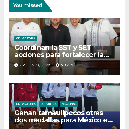
You missed
CD. VICTORIA
Coordinan la SST y SET
acciones para fortalecer la
formación médica y la
7 AGOSTO, 2026
ADMIN
bioética en Tamaulipas
CD. VICTORIA
DEPORTES
NACIONAL
Ganan tamaulipecos otras
dos medallas para México en
los Juegos Centroamericanos