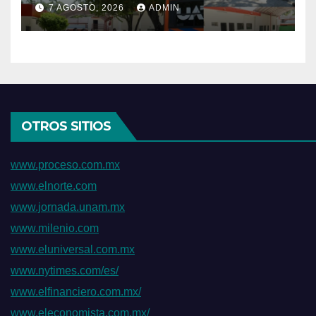
7 AGOSTO, 2026
ADMIN
sede del COMASS
OTROS SITIOS
www.proceso.com.mx
www.elnorte.com
www.jornada.unam.mx
www.milenio.com
www.eluniversal.com.mx
www.nytimes.com/es/
www.elfinanciero.com.mx/
www.eleconomista.com.mx/