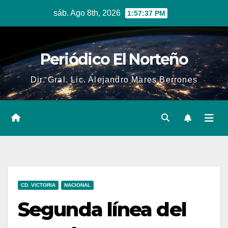
Skip
sáb. Ago 8th, 2026
1:57:38 PM
to
content
Periódico El Norteño
Dir. Gral. Lic. Alejandro Mares Berrones
CD. VICTORIA
NACIONAL
Segunda línea del