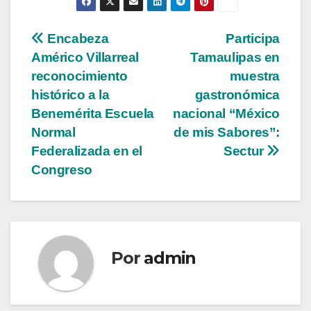
Navegación
Encabeza
Participa
Américo Villarreal
Tamaulipas en
de
reconocimiento
muestra
entradas
histórico a la
gastronómica
Benemérita Escuela
nacional “México
Normal
de mis Sabores”:
Federalizada en el
Sectur
Congreso
Por
admin