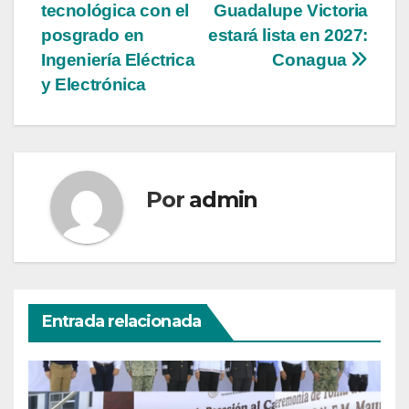
de
tecnológica con el
Guadalupe Victoria
entradas
posgrado en
estará lista en 2027:
Ingeniería Eléctrica
Conagua
y Electrónica
Por
admin
Entrada relacionada