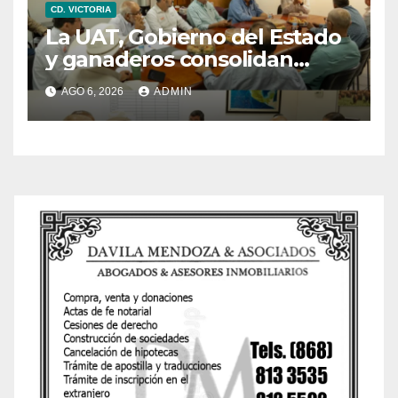
CD. VICTORIA
La UAT, Gobierno del Estado
y ganaderos consolidan
proyecto “Carne Tam”
AGO 6, 2026
ADMIN