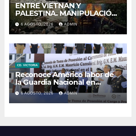
ENTRE VIETNAN Y
PALESTINA. MANIPULACIÓN
DE IMÁNGES EN LA GUERRA
6 AGOSTO, 2026
ADMIN
CD. VICTORIA
Reconoce Américo labor de
la Guardia Nacional en
Tamaulipas; atestigua
6 AGOSTO, 2026
ADMIN
llegada del nuevo
coordinador estatal