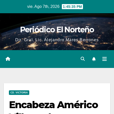
Skip
vie. Ago 7th, 2026
1:45:36 PM
to
content
Periódico El Norteño
Dir. Gral. Lic. Alejandro Mares Berrones
CD. VICTORIA
Encabeza Américo