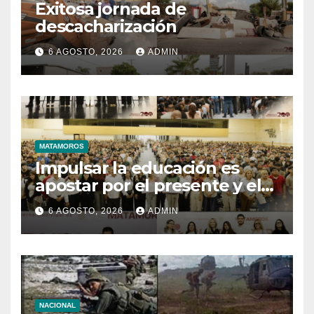
Exitosa jornada de
descacharización
6 AGOSTO, 2026
ADMIN
MATAMOROS
Impulsar la educación es
apostar por el presente y el
futuro de Matamoros
6 AGOSTO, 2026
ADMIN
NACIONAL