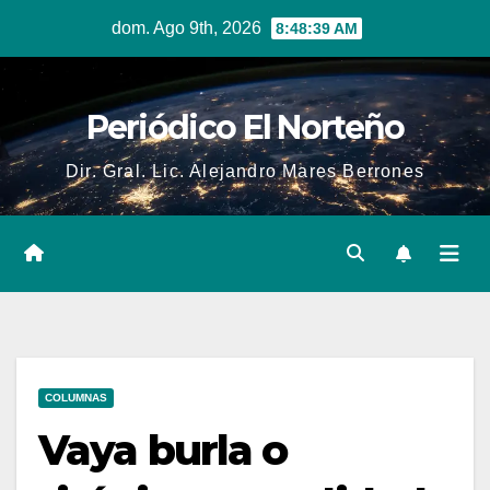
Skip
dom. Ago 9th, 2026
8:48:40 AM
to
content
Periódico El Norteño
Dir. Gral. Lic. Alejandro Mares Berrones
COLUMNAS
Vaya burla o