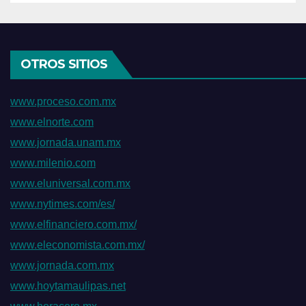
OTROS SITIOS
www.proceso.com.mx
www.elnorte.com
www.jornada.unam.mx
www.milenio.com
www.eluniversal.com.mx
www.nytimes.com/es/
www.elfinanciero.com.mx/
www.eleconomista.com.mx/
www.jornada.com.mx
www.hoytamaulipas.net