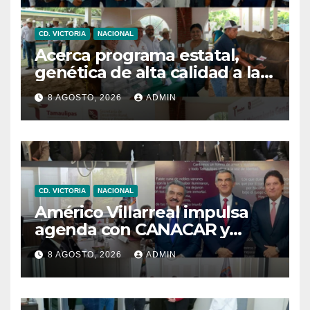
CD. VICTORIA
NACIONAL
Acerca programa estatal,
genética de alta calidad a las
y los productores pecuarios
8 AGOSTO, 2026
ADMIN
CD. VICTORIA
NACIONAL
Américo Villarreal impulsa
agenda con CANACAR y
CONCAMIN para fortalecer la
8 AGOSTO, 2026
ADMIN
competitividad de
Tamaulipas