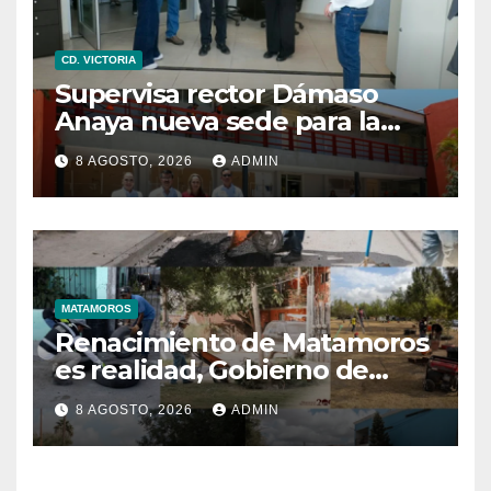
CD. VICTORIA
Supervisa rector Dámaso
Anaya nueva sede para la
Facultad de Arquitectura de
8 AGOSTO, 2026
ADMIN
la UAT en Ciudad Victoria
MATAMOROS
Renacimiento de Matamoros
es realidad, Gobierno de
Beto mantiene trabajos
8 AGOSTO, 2026
ADMIN
permanentes en beneficio
de la población