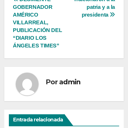
Navegación
GOBERNADOR
patria y a la
de
AMÉRICO
presidenta
entradas
VILLARREAL,
PUBLICACIÓN DEL
“DIARIO LOS
ÁNGELES TIMES”
Por
admin
Entrada relacionada