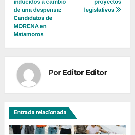
entradas
inducidos a cambio
proyectos
de una despensa:
legislativos
Candidatos de
MORENA en
Matamoros
Por
Editor Editor
Entrada relacionada