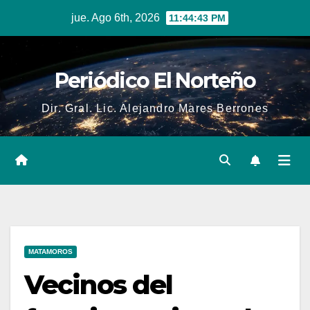
Skip
jue. Ago 6th, 2026
11:44:44 PM
to
content
Periódico El Norteño
Dir. Gral. Lic. Alejandro Mares Berrones
MATAMOROS
Vecinos del