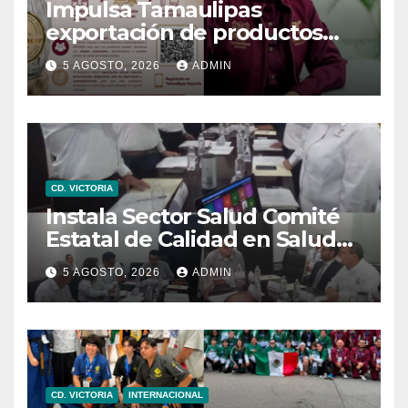
Impulsa Tamaulipas
exportación de productos
locales con programa “De
5 AGOSTO, 2026
ADMIN
Tamaulipas para Texas,
exportar también es para ti”
CD. VICTORIA
Instala Sector Salud Comité
Estatal de Calidad en Salud
para garantizar un trato
5 AGOSTO, 2026
ADMIN
digno y humanitario a los
pacientes
CD. VICTORIA
INTERNACIONAL