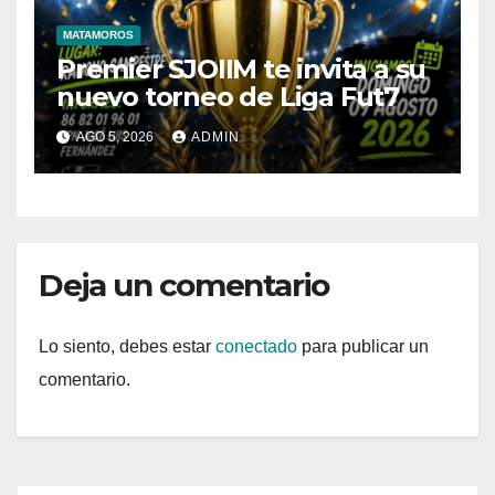
MATAMOROS
Premier SJOIIM te invita a su
nuevo torneo de Liga Fut7
AGO 5, 2026
ADMIN
Deja un comentario
Lo siento, debes estar
conectado
para publicar un
comentario.