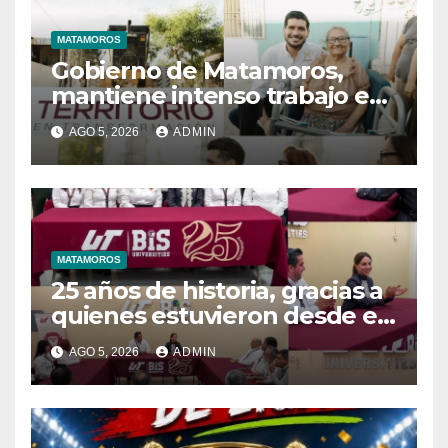
MATAMOROS
Gobierno de Matamoros,
mantiene intenso trabajo en
territorio
AGO 5, 2026
ADMIN
MATAMOROS
25 años de historia, gracias a
quienes estuvieron desde el
inicio
AGO 5, 2026
ADMIN