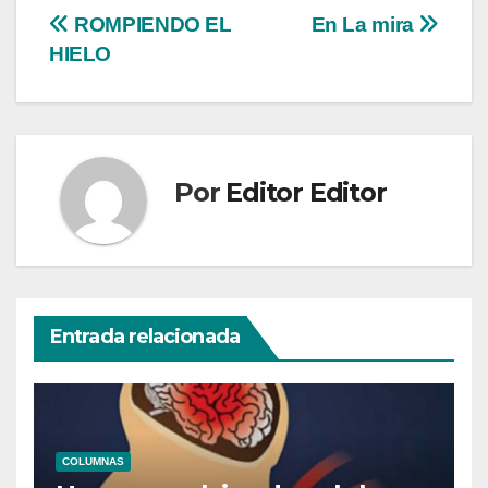
Navegación
ROMPIENDO EL
En La mira
HIELO
de
entradas
Por
Editor Editor
Entrada relacionada
COLUMNAS