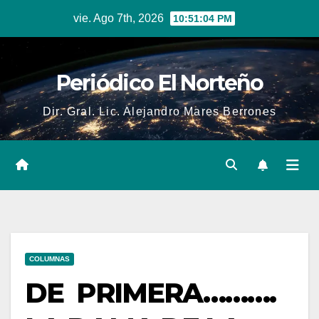
Skip
vie. Ago 7th, 2026
10:51:05 PM
to
content
Periódico El Norteño
Dir. Gral. Lic. Alejandro Mares Berrones
COLUMNAS
DE PRIMERA……….