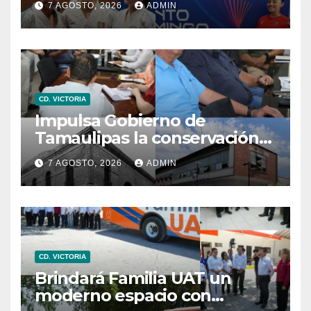
7 AGOSTO, 2026
ADMIN
y del Caribe
CD. VICTORIA
Impulsa Gobierno de
Tamaulipas la conservación
del histórico Mercado
7 AGOSTO, 2026
ADMIN
Argüelles
CD. VICTORIA
Brindará Familia UAT un
moderno espacio con