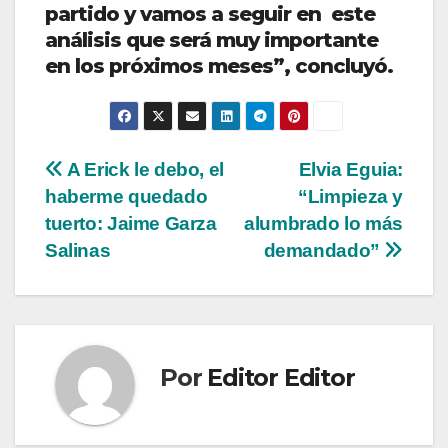
partido y vamos a seguir en este
análisis que será muy importante
en los próximos meses”, concluyó.
Navegación
A Erick le debo, el
Elvia Eguia:
haberme quedado
“Limpieza y
de
tuerto: Jaime Garza
alumbrado lo más
entradas
Salinas
demandado”
Por
Editor Editor