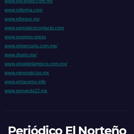
www.excelsior.com.mx
www.reforma.com
www.elbravo.mx
www.periodicocontacto.com
www.expreso.press
www.elmercurio.com.mx/
www.diario.mx/
www.elsoldetampico.com.mx/
www.mexnoticias.mx
www.enlacemx.info
www.proyecto22.mx
Periódico El Norteño