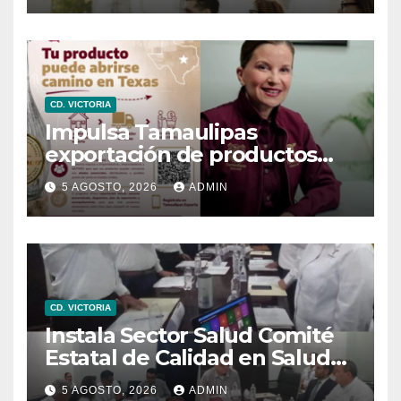
CD. VICTORIA
Impulsa Tamaulipas
exportación de productos
locales con programa “De
5 AGOSTO, 2026
ADMIN
Tamaulipas para Texas,
exportar también es para ti”
CD. VICTORIA
Instala Sector Salud Comité
Estatal de Calidad en Salud
para garantizar un trato
5 AGOSTO, 2026
ADMIN