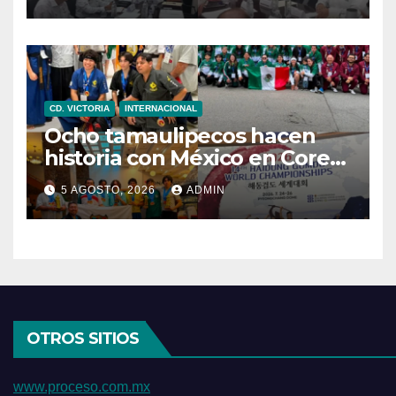
digno y humanitario a los
pacientes
CD. VICTORIA
INTERNACIONAL
Ocho tamaulipecos hacen
historia con México en Corea
del Sur; conquistan el primer
5 AGOSTO, 2026
ADMIN
título mundial de Haidong
Gumdo
OTROS SITIOS
www.proceso.com.mx